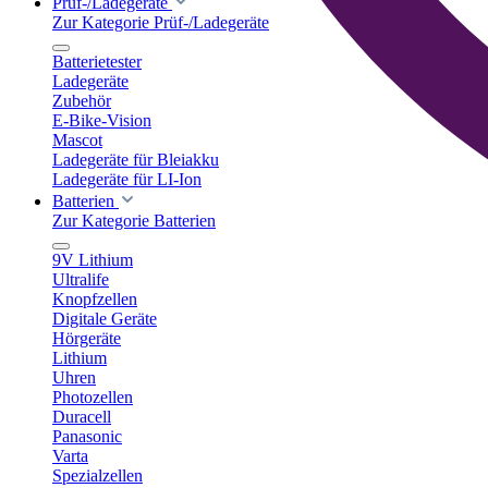
Prüf-/Ladegeräte
Zur Kategorie Prüf-/Ladegeräte
Batterietester
Ladegeräte
Zubehör
E-Bike-Vision
Mascot
Ladegeräte für Bleiakku
Ladegeräte für LI-Ion
Batterien
Zur Kategorie Batterien
9V Lithium
Ultralife
Knopfzellen
Digitale Geräte
Hörgeräte
Lithium
Uhren
Photozellen
Duracell
Panasonic
Varta
Spezialzellen