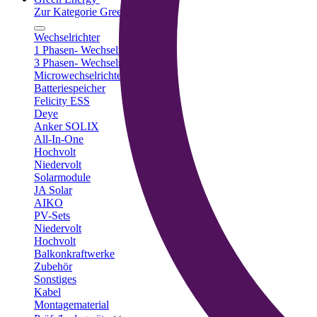
Zur Kategorie Green Energy
Wechselrichter
1 Phasen- Wechselrichter
3 Phasen- Wechselrichter
Microwechselrichter
Batteriespeicher
Felicity ESS
Deye
Anker SOLIX
All-In-One
Hochvolt
Niedervolt
Solarmodule
JA Solar
AIKO
PV-Sets
Niedervolt
Hochvolt
Balkonkraftwerke
Zubehör
Sonstiges
Kabel
Montagematerial