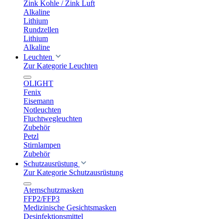
Zink Kohle / Zink Luft
Alkaline
Lithium
Rundzellen
Lithium
Alkaline
Leuchten
Zur Kategorie Leuchten
OLIGHT
Fenix
Eisemann
Notleuchten
Fluchtwegleuchten
Zubehör
Petzl
Stirnlampen
Zubehör
Schutzausrüstung
Zur Kategorie Schutzausrüstung
Atemschutzmasken
FFP2/FFP3
Medizinische Gesichtsmasken
Desinfektionsmittel