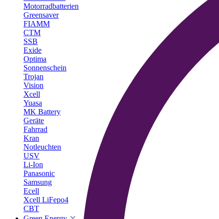
Motorradbatterien
Greensaver
FIAMM
CTM
SSB
Exide
Optima
Sonnenschein
Trojan
Vision
Xcell
Yuasa
MK Battery
Geräte
Fahrrad
Kran
Notleuchten
USV
Li-Ion
Panasonic
Samsung
Ecell
Xcell LiFepo4
CBT
Green Energy