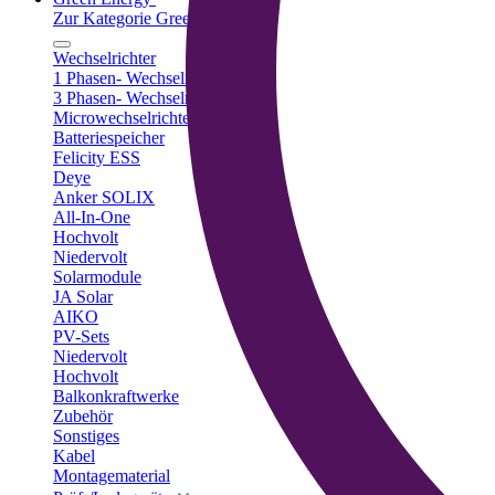
Zur Kategorie Green Energy
Wechselrichter
1 Phasen- Wechselrichter
3 Phasen- Wechselrichter
Microwechselrichter
Batteriespeicher
Felicity ESS
Deye
Anker SOLIX
All-In-One
Hochvolt
Niedervolt
Solarmodule
JA Solar
AIKO
PV-Sets
Niedervolt
Hochvolt
Balkonkraftwerke
Zubehör
Sonstiges
Kabel
Montagematerial