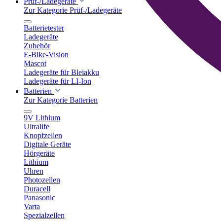
Prüf-/Ladegeräte
Zur Kategorie Prüf-/Ladegeräte
Batterietester
Ladegeräte
Zubehör
E-Bike-Vision
Mascot
Ladegeräte für Bleiakku
Ladegeräte für LI-Ion
Batterien
Zur Kategorie Batterien
9V Lithium
Ultralife
Knopfzellen
Digitale Geräte
Hörgeräte
Lithium
Uhren
Photozellen
Duracell
Panasonic
Varta
Spezialzellen