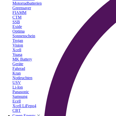
Motorradbatterien
Greensaver
FIAMM
CTM
SSB
Exide
Optima
Sonnenschein
Trojan
Vision
Xcell
Yuasa
MK Battery
Geräte
Fahrrad
Kran
Notleuchten
USV
Li-Ion
Panasonic
Samsung
Ecell
Xcell LiFepo4
CBT
Green Energy