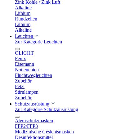
Zink Kohle / Zink Luft
Alkaline
Lithium
Rundzellen
Lithium
Alkaline
Leuchten
Zur Kategorie Leuchten
OLIGHT
Fenix
Eisemann
Notleuchten
Fluchtwegleuchten
Zubehör
Petzl
Stirnlampen
Zubehör
Schutzausrüstung
Zur Kategorie Schutzausrüstung
Atemschutzmasken
FFP2/FFP3
Medizinische Gesichtsmasken
Desinfektionsmittel