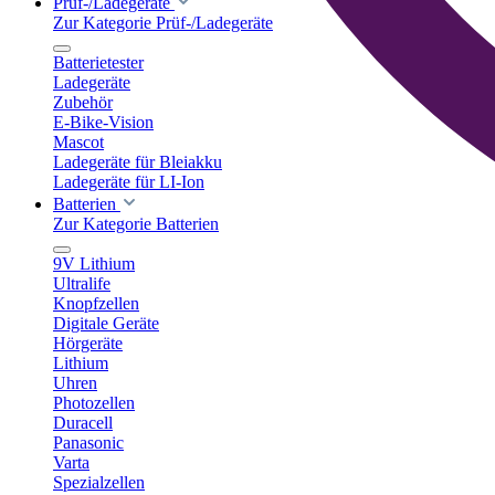
Prüf-/Ladegeräte
Zur Kategorie Prüf-/Ladegeräte
Batterietester
Ladegeräte
Zubehör
E-Bike-Vision
Mascot
Ladegeräte für Bleiakku
Ladegeräte für LI-Ion
Batterien
Zur Kategorie Batterien
9V Lithium
Ultralife
Knopfzellen
Digitale Geräte
Hörgeräte
Lithium
Uhren
Photozellen
Duracell
Panasonic
Varta
Spezialzellen