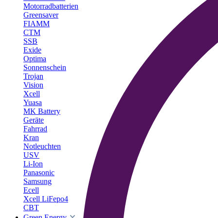
Motorradbatterien
Greensaver
FIAMM
CTM
SSB
Exide
Optima
Sonnenschein
Trojan
Vision
Xcell
Yuasa
MK Battery
Geräte
Fahrrad
Kran
Notleuchten
USV
Li-Ion
Panasonic
Samsung
Ecell
Xcell LiFepo4
CBT
Green Energy