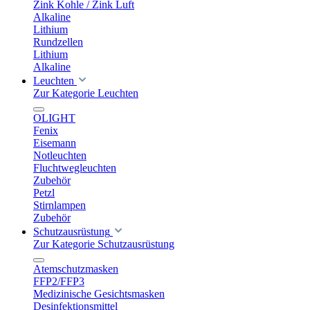
Zink Kohle / Zink Luft
Alkaline
Lithium
Rundzellen
Lithium
Alkaline
Leuchten
Zur Kategorie Leuchten
OLIGHT
Fenix
Eisemann
Notleuchten
Fluchtwegleuchten
Zubehör
Petzl
Stirnlampen
Zubehör
Schutzausrüstung
Zur Kategorie Schutzausrüstung
Atemschutzmasken
FFP2/FFP3
Medizinische Gesichtsmasken
Desinfektionsmittel