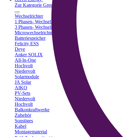
Zur Kategorie Green Energy
Wechselrichter
1 Phasen- Wechselrichter
3 Phasen- Wechselrichter
Microwechselrichter
Batteriespeicher
Felicity ESS
Deye
Anker SOLIX
All-In-One
Hochvolt
Niedervolt
Solarmodule
JA Solar
AIKO
PV-Sets
Niedervolt
Hochvolt
Balkonkraftwerke
Zubehör
Sonstiges
Kabel
Montagematerial