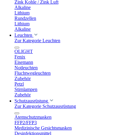
Zink Kohle / Zink Luft
Alkaline
Lithium
Rundzellen
Lithium
Alkaline
Leuchten
Zur Kategorie Leuchten
OLIGHT
Fenix
Eisemann
Notleuchten
Fluchtwegleuchten
Zubehör
Petzl
Stirnlampen
Zubehör
Schutzausrüstung
Zur Kategorie Schutzausrüstung
Atemschutzmasken
FFP2/FFP3
Medizinische Gesichtsmasken
Desinfektionsmittel