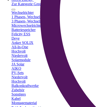
Zur Kategorie Green Energy
Wechselrichter
1 Phasen- Wechselrichter
3 Phasen- Wechselrichter
Microwechselrichter
Batteriespeicher
Felicity ESS
Deye
Anker SOLIX
All-In-One
Hochvolt
Niedervolt
Solarmodule
JA Solar
AIKO
PV-Sets
Niedervolt
Hochvolt
Balkonkraftwerke
Zubehör
Sonstiges
Kabel
Montagematerial