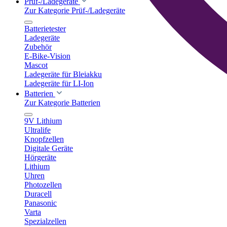
Prüf-/Ladegeräte
Zur Kategorie Prüf-/Ladegeräte
Batterietester
Ladegeräte
Zubehör
E-Bike-Vision
Mascot
Ladegeräte für Bleiakku
Ladegeräte für LI-Ion
Batterien
Zur Kategorie Batterien
9V Lithium
Ultralife
Knopfzellen
Digitale Geräte
Hörgeräte
Lithium
Uhren
Photozellen
Duracell
Panasonic
Varta
Spezialzellen