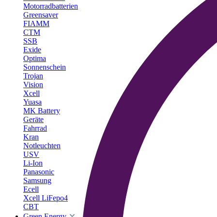
Motorradbatterien
Greensaver
FIAMM
CTM
SSB
Exide
Optima
Sonnenschein
Trojan
Vision
Xcell
Yuasa
MK Battery
Geräte
Fahrrad
Kran
Notleuchten
USV
Li-Ion
Panasonic
Samsung
Ecell
Xcell LiFepo4
CBT
Green Energy