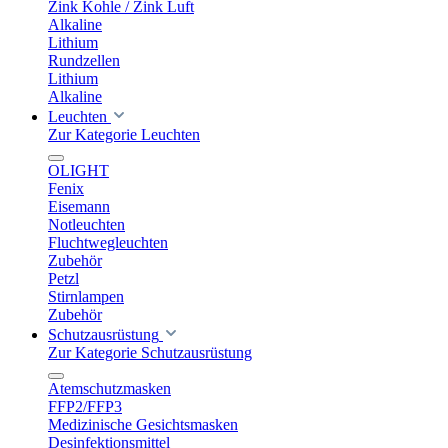
Zink Kohle / Zink Luft
Alkaline
Lithium
Rundzellen
Lithium
Alkaline
Leuchten
Zur Kategorie Leuchten
OLIGHT
Fenix
Eisemann
Notleuchten
Fluchtwegleuchten
Zubehör
Petzl
Stirnlampen
Zubehör
Schutzausrüstung
Zur Kategorie Schutzausrüstung
Atemschutzmasken
FFP2/FFP3
Medizinische Gesichtsmasken
Desinfektionsmittel