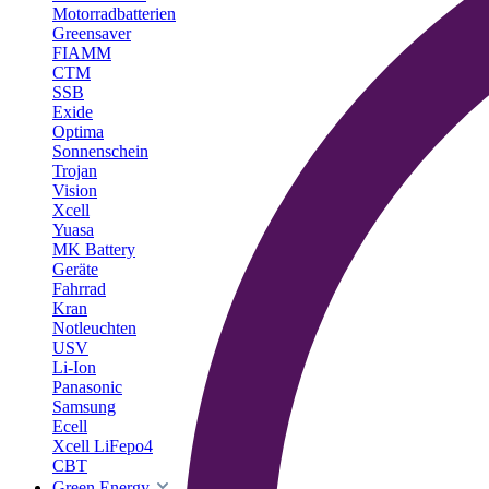
Motorradbatterien
Greensaver
FIAMM
CTM
SSB
Exide
Optima
Sonnenschein
Trojan
Vision
Xcell
Yuasa
MK Battery
Geräte
Fahrrad
Kran
Notleuchten
USV
Li-Ion
Panasonic
Samsung
Ecell
Xcell LiFepo4
CBT
Green Energy