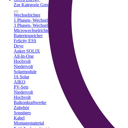
Zur Kategorie Green Energy
Wechselrichter
1 Phasen- Wechselrichter
3 Phasen- Wechselrichter
Microwechselrichter
Batteriespeicher
Felicity ESS
Deye
Anker SOLIX
All-In-One
Hochvolt
Niedervolt
Solarmodule
JA Solar
AIKO
PV-Sets
Niedervolt
Hochvolt
Balkonkraftwerke
Zubehör
Sonstiges
Kabel
Montagematerial