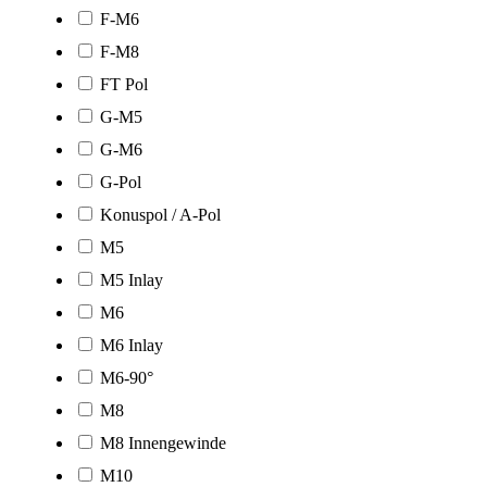
F-M6
F-M8
FT Pol
G-M5
G-M6
G-Pol
Konuspol / A-Pol
M5
M5 Inlay
M6
M6 Inlay
M6-90°
M8
M8 Innengewinde
M10