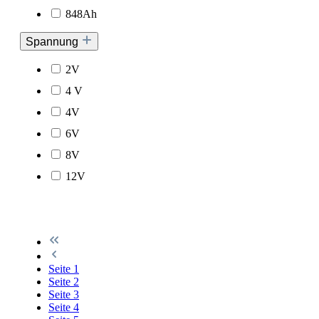
848Ah
Spannung
2V
4 V
4V
6V
8V
12V
Seite
1
Seite
2
Seite
3
Seite
4