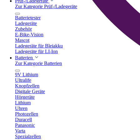
Prüf-/Ladegeräte
Zur Kategorie Prüf-/Ladegeräte
Batterietester
Ladegeräte
Zubehör
E-Bike-Vision
Mascot
Ladegeräte für Bleiakku
Ladegeräte für LI-Ion
Batterien
Zur Kategorie Batterien
9V Lithium
Ultralife
Knopfzellen
Digitale Geräte
Hörgeräte
Lithium
Uhren
Photozellen
Duracell
Panasonic
Varta
Spezialzellen