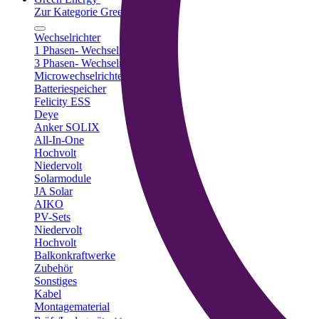
Zur Kategorie Green Energy
Wechselrichter
1 Phasen- Wechselrichter
3 Phasen- Wechselrichter
Microwechselrichter
Batteriespeicher
Felicity ESS
Deye
Anker SOLIX
All-In-One
Hochvolt
Niedervolt
Solarmodule
JA Solar
AIKO
PV-Sets
Niedervolt
Hochvolt
Balkonkraftwerke
Zubehör
Sonstiges
Kabel
Montagematerial