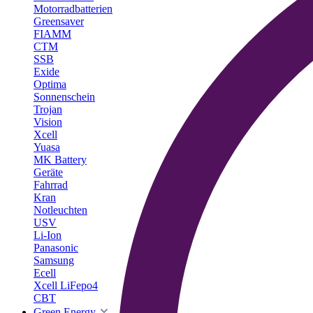
Motorradbatterien
Greensaver
FIAMM
CTM
SSB
Exide
Optima
Sonnenschein
Trojan
Vision
Xcell
Yuasa
MK Battery
Geräte
Fahrrad
Kran
Notleuchten
USV
Li-Ion
Panasonic
Samsung
Ecell
Xcell LiFepo4
CBT
Green Energy