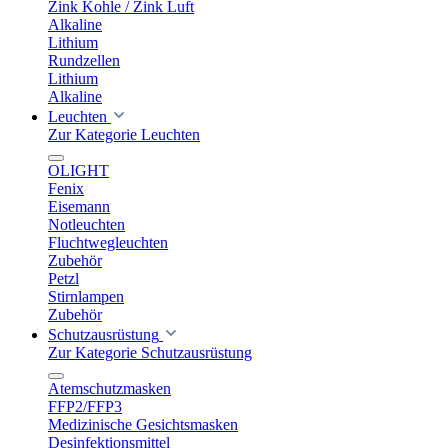
Zink Kohle / Zink Luft
Alkaline
Lithium
Rundzellen
Lithium
Alkaline
Leuchten
Zur Kategorie Leuchten
OLIGHT
Fenix
Eisemann
Notleuchten
Fluchtwegleuchten
Zubehör
Petzl
Stirnlampen
Zubehör
Schutzausrüstung
Zur Kategorie Schutzausrüstung
Atemschutzmasken
FFP2/FFP3
Medizinische Gesichtsmasken
Desinfektionsmittel