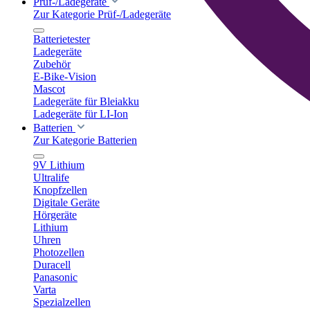
Prüf-/Ladegeräte
Zur Kategorie Prüf-/Ladegeräte
Batterietester
Ladegeräte
Zubehör
E-Bike-Vision
Mascot
Ladegeräte für Bleiakku
Ladegeräte für LI-Ion
Batterien
Zur Kategorie Batterien
9V Lithium
Ultralife
Knopfzellen
Digitale Geräte
Hörgeräte
Lithium
Uhren
Photozellen
Duracell
Panasonic
Varta
Spezialzellen