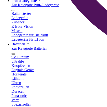
Prüf-/Ladegeräte
Zur Kategorie Prüf-/Ladegeräte
Batterietester
Ladegeräte
Zubehör
E-Bike-Vision
Mascot
Ladegeräte für Bleiakku
Ladegeräte für LI-Ion
Batterien
Zur Kategorie Batterien
9V Lithium
Ultralife
Knopfzellen
Digitale Geräte
Hörgeräte
Lithium
Uhren
Photozellen
Duracell
Panasonic
Varta
Spezialzellen