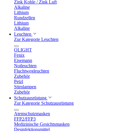
Zink Kohle / Zink Luft
Alkaline
Lithium
Rundzellen
Lithium
Alkaline
Leuchten
Zur Kategorie Leuchten
OLIGHT
Fenix
Eisemann
Notleuchten
Fluchtwegleuchten
Zubehör
Petzl
Stirnlampen
Zubehör
Schutzausrüstung
Zur Kategorie Schutzausrüstung
Atemschutzmasken
FFP2/FFP3
Medizinische Gesichtsmasken
Desinfektionsmittel