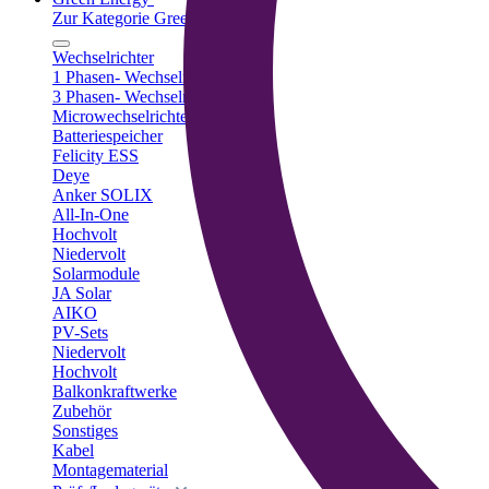
Zur Kategorie Green Energy
Wechselrichter
1 Phasen- Wechselrichter
3 Phasen- Wechselrichter
Microwechselrichter
Batteriespeicher
Felicity ESS
Deye
Anker SOLIX
All-In-One
Hochvolt
Niedervolt
Solarmodule
JA Solar
AIKO
PV-Sets
Niedervolt
Hochvolt
Balkonkraftwerke
Zubehör
Sonstiges
Kabel
Montagematerial