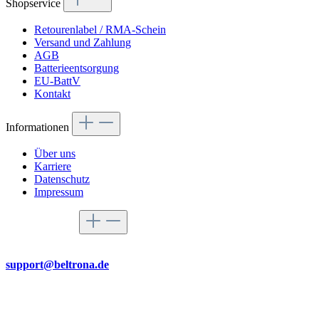
Shopservice
Retourenlabel / RMA-Schein
Versand und Zahlung
AGB
Batterieentsorgung
EU-BattV
Kontakt
Informationen
Über uns
Karriere
Datenschutz
Impressum
Service-Hotline
Per Mail
support@beltrona.de
Mo-Do 9:00 - 17:00 Uhr
Fr 08:00 - 14:00 Uhr