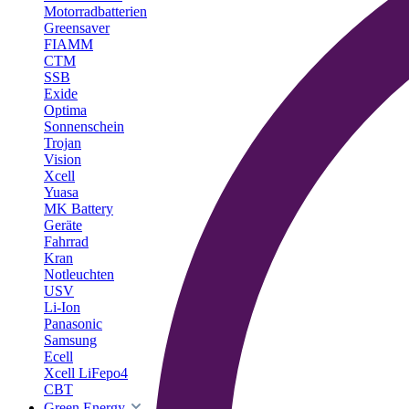
Motorradbatterien
Greensaver
FIAMM
CTM
SSB
Exide
Optima
Sonnenschein
Trojan
Vision
Xcell
Yuasa
MK Battery
Geräte
Fahrrad
Kran
Notleuchten
USV
Li-Ion
Panasonic
Samsung
Ecell
Xcell LiFepo4
CBT
Green Energy