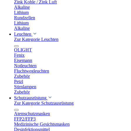
Zink Kohle / Zink Luft
Alkaline
Lithium
Rundzellen
Lithium
Alkaline
Leuchten
Zur Kategorie Leuchten
OLIGHT
Fenix
Eisemann
Notleuchten
Fluchtwegleuchten
Zubehör
Petzl
Stirnlampen
Zubehör
Schutzausrüstung
Zur Kategorie Schutzausrüstung
Atemschutzmasken
FFP2/FFP3
Medizinische Gesichtsmasken
Desinfektionsmittel