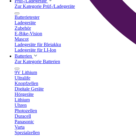
Prüf-/Ladegeräte
Zur Kategorie Prüf-/Ladegeräte
Batterietester
Ladegeräte
Zubehör
E-Bike-Vision
Mascot
Ladegeräte für Bleiakku
Ladegeräte für LI-Ion
Batterien
Zur Kategorie Batterien
9V Lithium
Ultralife
Knopfzellen
Digitale Geräte
Hörgeräte
Lithium
Uhren
Photozellen
Duracell
Panasonic
Varta
Spezialzellen