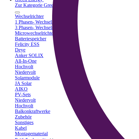
Zur Kategorie Green Energy
Wechselrichter
1 Phasen- Wechselrichter
3 Phasen- Wechselrichter
Microwechselrichter
Batteriespeicher
Felicity ESS
Deye
Anker SOLIX
All-In-One
Hochvolt
Niedervolt
Solarmodule
JA Solar
AIKO
PV-Sets
Niedervolt
Hochvolt
Balkonkraftwerke
Zubehör
Sonstiges
Kabel
Montagematerial