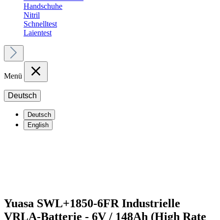
Handschuhe
Nitril
Schnelltest
Laientest
Menü
Deutsch
Deutsch
English
Yuasa SWL+1850-6FR Industrielle
VRLA-Batterie - 6V / 148Ah (High Rate