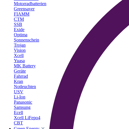
Motorradbatterien
Greensaver
FIAMM
CTM
SSB
Exide
Optima
Sonnenschein
Trojan
Vision
Xcell
Yuasa
MK Battery
Geräte
Fahrrad
Kran
Notleuchten
USV
Li-Ion
Panasonic
Samsung
Ecell
Xcell LiFepo4
CBT
Green Energy