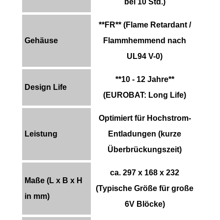
bei 10 Std.)
**FR** (Flame Retardant /
Gehäuse
Flammhemmend nach
UL94 V-0)
**10 - 12 Jahre**
Design Life
(EUROBAT: Long Life)
Optimiert für Hochstrom-
Leistung
Entladungen (kurze
Überbrückungszeit)
ca. 297 x 168 x 232
Maße (L x B x H
(Typische Größe für große
in mm)
6V Blöcke)