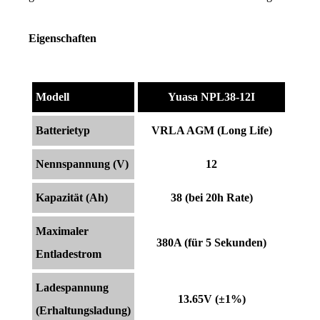
Eigenschaften
Modell
Yuasa NPL38-12I
Batterietyp
VRLA AGM (Long Life)
Nennspannung (V)
12
Kapazität (Ah)
38 (bei 20h Rate)
Maximaler
380A (für 5 Sekunden)
Entladestrom
Ladespannung
13.65V (±1%)
(Erhaltungsladung)