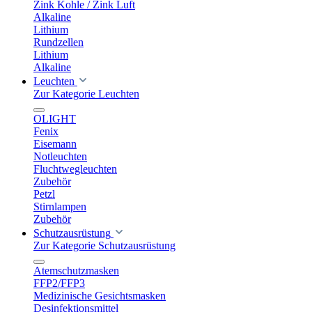
Zink Kohle / Zink Luft
Alkaline
Lithium
Rundzellen
Lithium
Alkaline
Leuchten
Zur Kategorie Leuchten
OLIGHT
Fenix
Eisemann
Notleuchten
Fluchtwegleuchten
Zubehör
Petzl
Stirnlampen
Zubehör
Schutzausrüstung
Zur Kategorie Schutzausrüstung
Atemschutzmasken
FFP2/FFP3
Medizinische Gesichtsmasken
Desinfektionsmittel