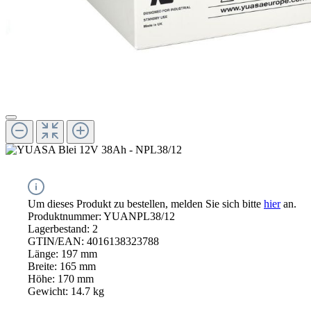
Um dieses Produkt zu bestellen, melden Sie sich bitte
hier
an.
Produktnummer:
YUANPL38/12
Lagerbestand:
2
GTIN/EAN:
4016138323788
Länge:
197 mm
Breite:
165 mm
Höhe:
170 mm
Gewicht:
14.7 kg