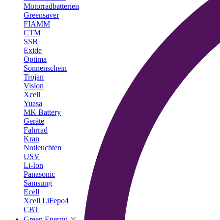
Motorradbatterien
Greensaver
FIAMM
CTM
SSB
Exide
Optima
Sonnenschein
Trojan
Vision
Xcell
Yuasa
MK Battery
Geräte
Fahrrad
Kran
Notleuchten
USV
Li-Ion
Panasonic
Samsung
Ecell
Xcell LiFepo4
CBT
Green Energy