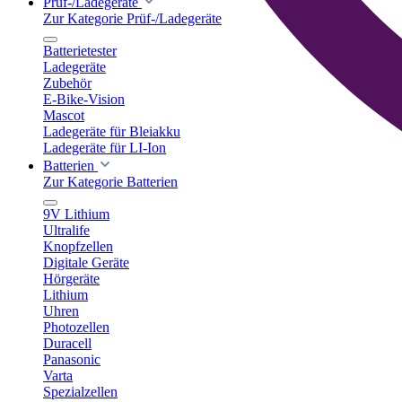
Prüf-/Ladegeräte
Zur Kategorie Prüf-/Ladegeräte
Batterietester
Ladegeräte
Zubehör
E-Bike-Vision
Mascot
Ladegeräte für Bleiakku
Ladegeräte für LI-Ion
Batterien
Zur Kategorie Batterien
9V Lithium
Ultralife
Knopfzellen
Digitale Geräte
Hörgeräte
Lithium
Uhren
Photozellen
Duracell
Panasonic
Varta
Spezialzellen