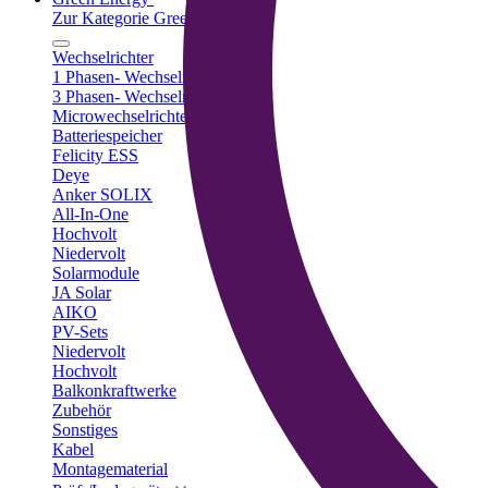
Zur Kategorie Green Energy
Wechselrichter
1 Phasen- Wechselrichter
3 Phasen- Wechselrichter
Microwechselrichter
Batteriespeicher
Felicity ESS
Deye
Anker SOLIX
All-In-One
Hochvolt
Niedervolt
Solarmodule
JA Solar
AIKO
PV-Sets
Niedervolt
Hochvolt
Balkonkraftwerke
Zubehör
Sonstiges
Kabel
Montagematerial