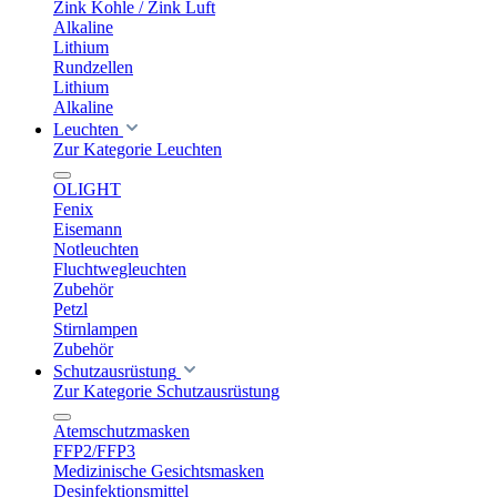
Zink Kohle / Zink Luft
Alkaline
Lithium
Rundzellen
Lithium
Alkaline
Leuchten
Zur Kategorie Leuchten
OLIGHT
Fenix
Eisemann
Notleuchten
Fluchtwegleuchten
Zubehör
Petzl
Stirnlampen
Zubehör
Schutzausrüstung
Zur Kategorie Schutzausrüstung
Atemschutzmasken
FFP2/FFP3
Medizinische Gesichtsmasken
Desinfektionsmittel