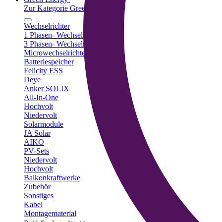
Zur Kategorie Green Energy
Wechselrichter
1 Phasen- Wechselrichter
3 Phasen- Wechselrichter
Microwechselrichter
Batteriespeicher
Felicity ESS
Deye
Anker SOLIX
All-In-One
Hochvolt
Niedervolt
Solarmodule
JA Solar
AIKO
PV-Sets
Niedervolt
Hochvolt
Balkonkraftwerke
Zubehör
Sonstiges
Kabel
Montagematerial