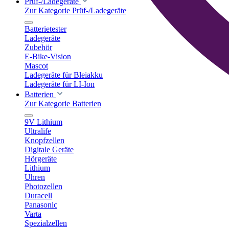
Prüf-/Ladegeräte
Zur Kategorie Prüf-/Ladegeräte
Batterietester
Ladegeräte
Zubehör
E-Bike-Vision
Mascot
Ladegeräte für Bleiakku
Ladegeräte für LI-Ion
Batterien
Zur Kategorie Batterien
9V Lithium
Ultralife
Knopfzellen
Digitale Geräte
Hörgeräte
Lithium
Uhren
Photozellen
Duracell
Panasonic
Varta
Spezialzellen