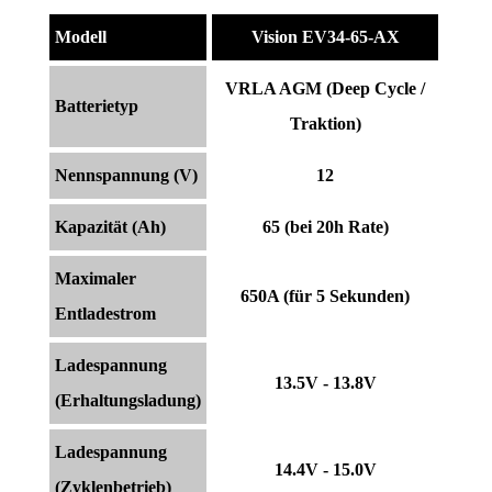
Modell
Vision EV34-65-AX
VRLA AGM (Deep Cycle /
Batterietyp
Traktion)
Nennspannung (V)
12
Kapazität (Ah)
65 (bei 20h Rate)
Maximaler
650A (für 5 Sekunden)
Entladestrom
Ladespannung
13.5V - 13.8V
(Erhaltungsladung)
Ladespannung
14.4V - 15.0V
(Zyklenbetrieb)