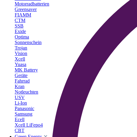
Motorradbatterien
Greensaver
FIAMM
CTM
SSB
Exide
Optima
Sonnenschein
Trojan
Vision
Xcell
Yuasa
MK Battery
Geräte
Fahrrad
Kran
Notleuchten
USV
Li-Ion
Panasonic
Samsung
Ecell
Xcell LiFepo4
CBT
Green Energy