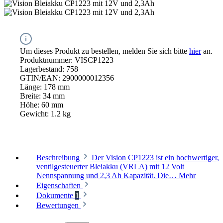
Um dieses Produkt zu bestellen, melden Sie sich bitte
hier
an.
Produktnummer:
VISCP1223
Lagerbestand:
758
GTIN/EAN:
2900000012356
Länge:
178 mm
Breite:
34 mm
Höhe:
60 mm
Gewicht:
1.2 kg
Beschreibung
Der Vision CP1223 ist ein hochwertiger,
ventilgesteuerter Bleiakku (VRLA) mit 12 Volt
Nennspannung und 2,3 Ah Kapazität. Die…
Mehr
Eigenschaften
Dokumente
1
Bewertungen