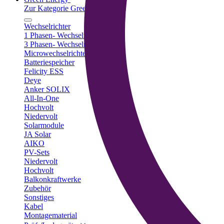
Zur Kategorie Green Energy
Wechselrichter
1 Phasen- Wechselrichter
3 Phasen- Wechselrichter
Microwechselrichter
Batteriespeicher
Felicity ESS
Deye
Anker SOLIX
All-In-One
Hochvolt
Niedervolt
Solarmodule
JA Solar
AIKO
PV-Sets
Niedervolt
Hochvolt
Balkonkraftwerke
Zubehör
Sonstiges
Kabel
Montagematerial