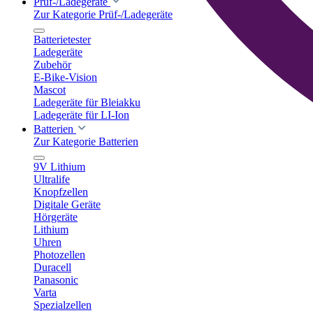
Prüf-/Ladegeräte
Zur Kategorie Prüf-/Ladegeräte
Batterietester
Ladegeräte
Zubehör
E-Bike-Vision
Mascot
Ladegeräte für Bleiakku
Ladegeräte für LI-Ion
Batterien
Zur Kategorie Batterien
9V Lithium
Ultralife
Knopfzellen
Digitale Geräte
Hörgeräte
Lithium
Uhren
Photozellen
Duracell
Panasonic
Varta
Spezialzellen