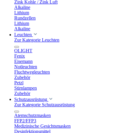
Zink Kohle / Zink Luft
Alkaline
Lithium
Rundzellen
Lithium
Alkaline
Leuchten
Zur Kategorie Leuchten
OLIGHT
Fenix
Eisemann
Notleuchten
Fluchtwegleuchten
Zubehör
Petzl
Stirnlampen
Zubehör
Schutzausrüstung
Zur Kategorie Schutzausrüstung
Atemschutzmasken
FFP2/FFP3
Medizinische Gesichtsmasken
Desinfektionsmittel