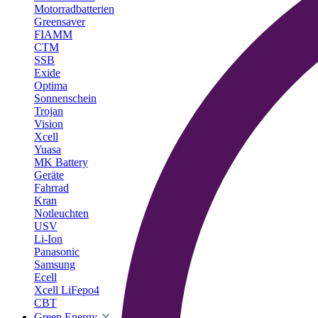
Motorradbatterien
Greensaver
FIAMM
CTM
SSB
Exide
Optima
Sonnenschein
Trojan
Vision
Xcell
Yuasa
MK Battery
Geräte
Fahrrad
Kran
Notleuchten
USV
Li-Ion
Panasonic
Samsung
Ecell
Xcell LiFepo4
CBT
Green Energy