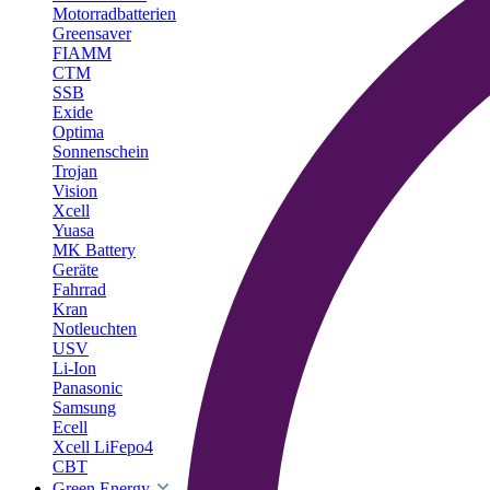
Motorradbatterien
Greensaver
FIAMM
CTM
SSB
Exide
Optima
Sonnenschein
Trojan
Vision
Xcell
Yuasa
MK Battery
Geräte
Fahrrad
Kran
Notleuchten
USV
Li-Ion
Panasonic
Samsung
Ecell
Xcell LiFepo4
CBT
Green Energy