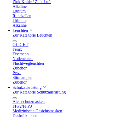
Zink Kohle / Zink Luft
Alkaline
Lithium
Rundzellen
Lithium
Alkaline
Leuchten
Zur Kategorie Leuchten
OLIGHT
Fenix
Eisemann
Notleuchten
Fluchtwegleuchten
Zubehör
Petzl
Stirnlampen
Zubehör
Schutzausrüstung
Zur Kategorie Schutzausrüstung
Atemschutzmasken
FFP2/FFP3
Medizinische Gesichtsmasken
Desinfektionsmittel