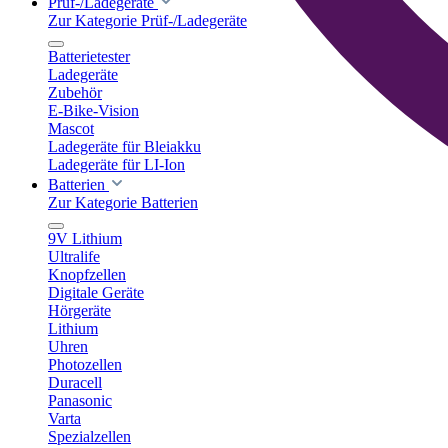
Prüf-/Ladegeräte
Zur Kategorie Prüf-/Ladegeräte
Batterietester
Ladegeräte
Zubehör
E-Bike-Vision
Mascot
Ladegeräte für Bleiakku
Ladegeräte für LI-Ion
Batterien
Zur Kategorie Batterien
9V Lithium
Ultralife
Knopfzellen
Digitale Geräte
Hörgeräte
Lithium
Uhren
Photozellen
Duracell
Panasonic
Varta
Spezialzellen