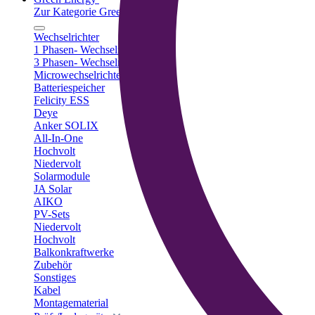
Zur Kategorie Green Energy
Wechselrichter
1 Phasen- Wechselrichter
3 Phasen- Wechselrichter
Microwechselrichter
Batteriespeicher
Felicity ESS
Deye
Anker SOLIX
All-In-One
Hochvolt
Niedervolt
Solarmodule
JA Solar
AIKO
PV-Sets
Niedervolt
Hochvolt
Balkonkraftwerke
Zubehör
Sonstiges
Kabel
Montagematerial