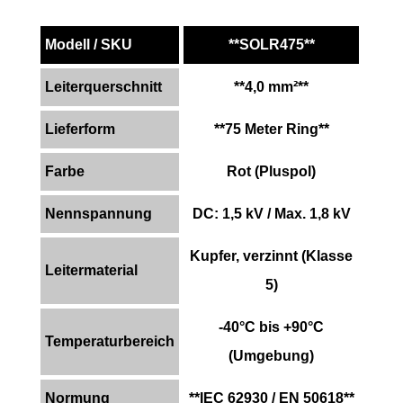
Modell / SKU
**SOLR475**
Leiterquerschnitt
**4,0 mm²**
Lieferform
**75 Meter Ring**
Farbe
Rot (Pluspol)
Nennspannung
DC: 1,5 kV / Max. 1,8 kV
Kupfer, verzinnt (Klasse
Leitermaterial
5)
-40°C bis +90°C
Temperaturbereich
(Umgebung)
Normung
**IEC 62930 / EN 50618**