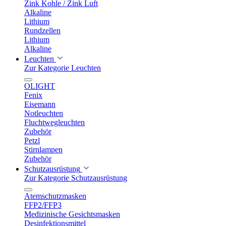
Zink Kohle / Zink Luft
Alkaline
Lithium
Rundzellen
Lithium
Alkaline
Leuchten
Zur Kategorie Leuchten
OLIGHT
Fenix
Eisemann
Notleuchten
Fluchtwegleuchten
Zubehör
Petzl
Stirnlampen
Zubehör
Schutzausrüstung
Zur Kategorie Schutzausrüstung
Atemschutzmasken
FFP2/FFP3
Medizinische Gesichtsmasken
Desinfektionsmittel