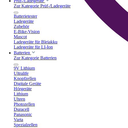
Prüf-/Ladegeräte
Zur Kategorie Prüf-/Ladegeräte
Batterietester
Ladegeräte
Zubehör
E-Bike-Vision
Mascot
Ladegeräte für Bleiakku
Ladegeräte für LI-Ion
Batterien
Zur Kategorie Batterien
9V Lithium
Ultralife
Knopfzellen
Digitale Geräte
Hörgeräte
Lithium
Uhren
Photozellen
Duracell
Panasonic
Varta
Spezialzellen