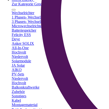
Zur Kategorie Green Energy
Wechselrichter
1 Phasen- Wechselrichter
3 Phasen- Wechselrichter
Microwechselrichter
Batteriespeicher
Felicity ESS
Deye
Anker SOLIX
All-In-One
Hochvolt
Niedervolt
Solarmodule
JA Solar
AIKO
PV-Sets
Niedervolt
Hochvolt
Balkonkraftwerke
Zubehör
Sonstiges
Kabel
Montagematerial