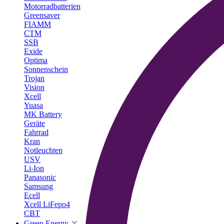
Motorradbatterien
Greensaver
FIAMM
CTM
SSB
Exide
Optima
Sonnenschein
Trojan
Vision
Xcell
Yuasa
MK Battery
Geräte
Fahrrad
Kran
Notleuchten
USV
Li-Ion
Panasonic
Samsung
Ecell
Xcell LiFepo4
CBT
Green Energy