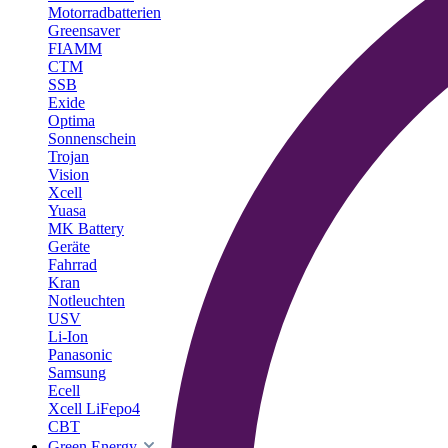
Motorradbatterien
Greensaver
FIAMM
CTM
SSB
Exide
Optima
Sonnenschein
Trojan
Vision
Xcell
Yuasa
MK Battery
Geräte
Fahrrad
Kran
Notleuchten
USV
Li-Ion
Panasonic
Samsung
Ecell
Xcell LiFepo4
CBT
Green Energy