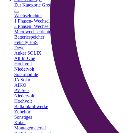
Zur Kategorie Green Energy
Wechselrichter
1 Phasen- Wechselrichter
3 Phasen- Wechselrichter
Microwechselrichter
Batteriespeicher
Felicity ESS
Deye
Anker SOLIX
All-In-One
Hochvolt
Niedervolt
Solarmodule
JA Solar
AIKO
PV-Sets
Niedervolt
Hochvolt
Balkonkraftwerke
Zubehör
Sonstiges
Kabel
Montagematerial