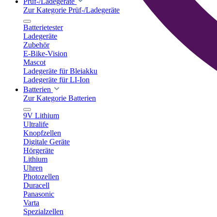
Prüf-/Ladegeräte
Zur Kategorie Prüf-/Ladegeräte
Batterietester
Ladegeräte
Zubehör
E-Bike-Vision
Mascot
Ladegeräte für Bleiakku
Ladegeräte für LI-Ion
Batterien
Zur Kategorie Batterien
9V Lithium
Ultralife
Knopfzellen
Digitale Geräte
Hörgeräte
Lithium
Uhren
Photozellen
Duracell
Panasonic
Varta
Spezialzellen