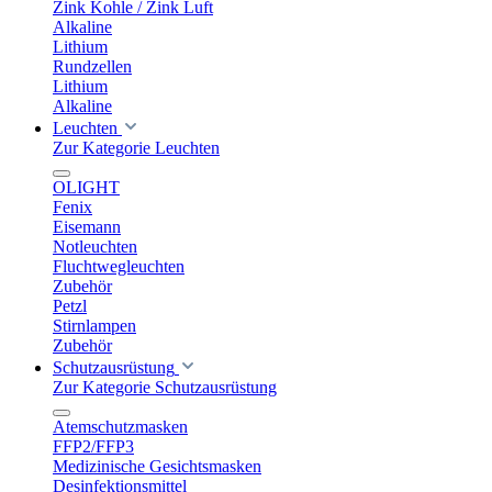
Zink Kohle / Zink Luft
Alkaline
Lithium
Rundzellen
Lithium
Alkaline
Leuchten
Zur Kategorie Leuchten
OLIGHT
Fenix
Eisemann
Notleuchten
Fluchtwegleuchten
Zubehör
Petzl
Stirnlampen
Zubehör
Schutzausrüstung
Zur Kategorie Schutzausrüstung
Atemschutzmasken
FFP2/FFP3
Medizinische Gesichtsmasken
Desinfektionsmittel