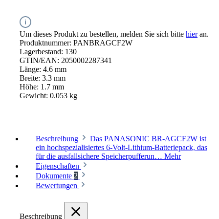
Um dieses Produkt zu bestellen, melden Sie sich bitte
hier
an.
Produktnummer:
PANBRAGCF2W
Lagerbestand:
130
GTIN/EAN:
2050002287341
Länge:
4.6 mm
Breite:
3.3 mm
Höhe:
1.7 mm
Gewicht:
0.053 kg
Beschreibung
Das PANASONIC BR-AGCF2W ist
ein hochspezialisiertes 6-Volt-Lithium-Batteriepack, das
für die ausfallsichere Speicherpufferun…
Mehr
Eigenschaften
Dokumente
2
Bewertungen
Beschreibung