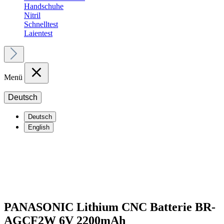
Handschuhe
Nitril
Schnelltest
Laientest
Menü
Deutsch
Deutsch
English
PANASONIC Lithium CNC Batterie BR-
AGCF2W 6V 2200mAh