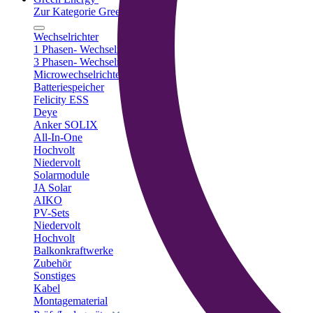
Zur Kategorie Green Energy
Wechselrichter
1 Phasen- Wechselrichter
3 Phasen- Wechselrichter
Microwechselrichter
Batteriespeicher
Felicity ESS
Deye
Anker SOLIX
All-In-One
Hochvolt
Niedervolt
Solarmodule
JA Solar
AIKO
PV-Sets
Niedervolt
Hochvolt
Balkonkraftwerke
Zubehör
Sonstiges
Kabel
Montagematerial