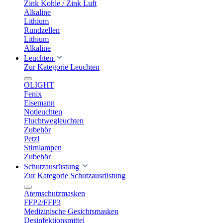
Zink Kohle / Zink Luft
Alkaline
Lithium
Rundzellen
Lithium
Alkaline
Leuchten
Zur Kategorie Leuchten
OLIGHT
Fenix
Eisemann
Notleuchten
Fluchtwegleuchten
Zubehör
Petzl
Stirnlampen
Zubehör
Schutzausrüstung
Zur Kategorie Schutzausrüstung
Atemschutzmasken
FFP2/FFP3
Medizinische Gesichtsmasken
Desinfektionsmittel