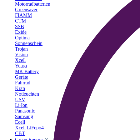
Motorradbatterien
Greensaver
FIAMM
CTM
SSB
Exide
Optima
Sonnenschein
Trojan
Vision
Xcell
Yuasa
MK Battery
Geräte
Fahrrad
Kran
Notleuchten
USV
Li-Ion
Panasonic
Samsung
Ecell
Xcell LiFepo4
CBT
Green Energy