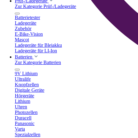
Prüf-/Ladegeräte
Zur Kategorie Prüf-/Ladegeräte
Batterietester
Ladegeräte
Zubehör
E-Bike-Vision
Mascot
Ladegeräte für Bleiakku
Ladegeräte für LI-Ion
Batterien
Zur Kategorie Batterien
9V Lithium
Ultralife
Knopfzellen
Digitale Geräte
Hörgeräte
Lithium
Uhren
Photozellen
Duracell
Panasonic
Varta
Spezialzellen