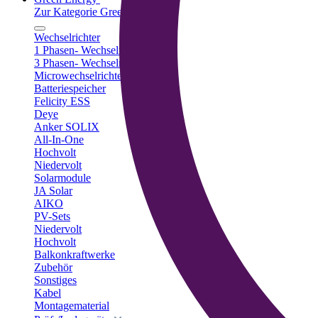
Zur Kategorie Green Energy
Wechselrichter
1 Phasen- Wechselrichter
3 Phasen- Wechselrichter
Microwechselrichter
Batteriespeicher
Felicity ESS
Deye
Anker SOLIX
All-In-One
Hochvolt
Niedervolt
Solarmodule
JA Solar
AIKO
PV-Sets
Niedervolt
Hochvolt
Balkonkraftwerke
Zubehör
Sonstiges
Kabel
Montagematerial