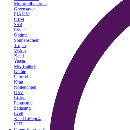
Motorradbatterien
Greensaver
FIAMM
CTM
SSB
Exide
Optima
Sonnenschein
Trojan
Vision
Xcell
Yuasa
MK Battery
Geräte
Fahrrad
Kran
Notleuchten
USV
Li-Ion
Panasonic
Samsung
Ecell
Xcell LiFepo4
CBT
Green Energy