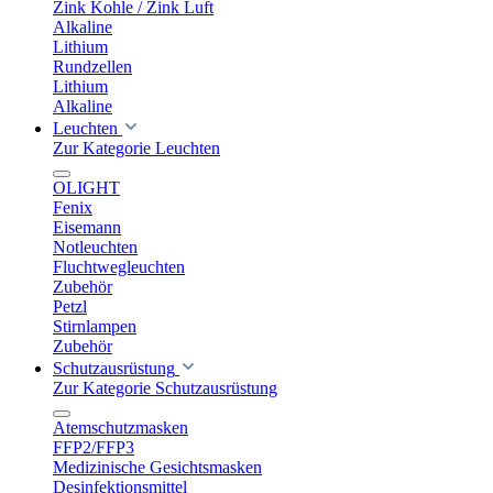
Zink Kohle / Zink Luft
Alkaline
Lithium
Rundzellen
Lithium
Alkaline
Leuchten
Zur Kategorie Leuchten
OLIGHT
Fenix
Eisemann
Notleuchten
Fluchtwegleuchten
Zubehör
Petzl
Stirnlampen
Zubehör
Schutzausrüstung
Zur Kategorie Schutzausrüstung
Atemschutzmasken
FFP2/FFP3
Medizinische Gesichtsmasken
Desinfektionsmittel