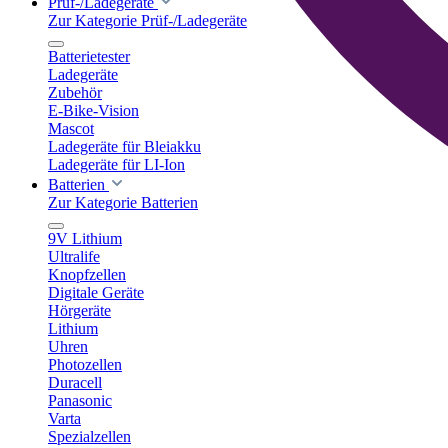
Prüf-/Ladegeräte
Zur Kategorie Prüf-/Ladegeräte
Batterietester
Ladegeräte
Zubehör
E-Bike-Vision
Mascot
Ladegeräte für Bleiakku
Ladegeräte für LI-Ion
Batterien
Zur Kategorie Batterien
9V Lithium
Ultralife
Knopfzellen
Digitale Geräte
Hörgeräte
Lithium
Uhren
Photozellen
Duracell
Panasonic
Varta
Spezialzellen