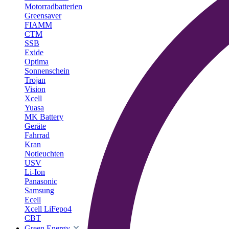
Motorradbatterien
Greensaver
FIAMM
CTM
SSB
Exide
Optima
Sonnenschein
Trojan
Vision
Xcell
Yuasa
MK Battery
Geräte
Fahrrad
Kran
Notleuchten
USV
Li-Ion
Panasonic
Samsung
Ecell
Xcell LiFepo4
CBT
Green Energy