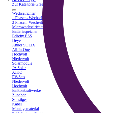
Zur Kategorie Green Energy
Wechselrichter
1 Phasen- Wechselrichter
3 Phasen- Wechselrichter
Microwechselrichter
Batteriespeicher
Felicity ESS
Deye
Anker SOLIX
All-In-One
Hochvolt
Niedervolt
Solarmodule
JA Solar
AIKO
PV-Sets
Niedervolt
Hochvolt
Balkonkraftwerke
Zubehör
Sonstiges
Kabel
Montagematerial