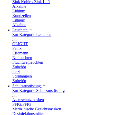
Zink Kohle / Zink Luft
Alkaline
Lithium
Rundzellen
Lithium
Alkaline
Leuchten
Zur Kategorie Leuchten
OLIGHT
Fenix
Eisemann
Notleuchten
Fluchtwegleuchten
Zubehör
Petzl
Stirnlampen
Zubehör
Schutzausrüstung
Zur Kategorie Schutzausrüstung
Atemschutzmasken
FFP2/FFP3
Medizinische Gesichtsmasken
Desinfektionsmittel