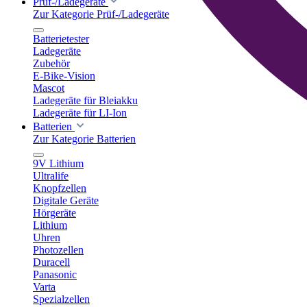
Prüf-/Ladegeräte
Zur Kategorie Prüf-/Ladegeräte
Batterietester
Ladegeräte
Zubehör
E-Bike-Vision
Mascot
Ladegeräte für Bleiakku
Ladegeräte für LI-Ion
Batterien
Zur Kategorie Batterien
9V Lithium
Ultralife
Knopfzellen
Digitale Geräte
Hörgeräte
Lithium
Uhren
Photozellen
Duracell
Panasonic
Varta
Spezialzellen