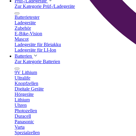
Prüf-/Ladegeräte
Zur Kategorie Prüf-/Ladegeräte
Batterietester
Ladegeräte
Zubehör
E-Bike-Vision
Mascot
Ladegeräte für Bleiakku
Ladegeräte für LI-Ion
Batterien
Zur Kategorie Batterien
9V Lithium
Ultralife
Knopfzellen
Digitale Geräte
Hörgeräte
Lithium
Uhren
Photozellen
Duracell
Panasonic
Varta
Spezialzellen