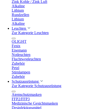
Zink Kohle / Zink Luft
Alkaline
Lithium
Rundzellen
Lithium
Alkaline
Leuchten
Zur Kategorie Leuchten
OLIGHT
Fenix
Eisemann
Notleuchten
Fluchtwegleuchten
Zubehör
Petzl
Stirnlampen
Zubehör
Schutzausrüstung
Zur Kategorie Schutzausrüstung
Atemschutzmasken
FFP2/FFP3
Medizinische Gesichtsmasken
Desinfektionsmittel