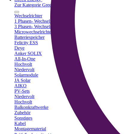
Zur Kategorie Green Energy
Wechselrichter
1 Phasen- Wechselrichter
3 Phasen- Wechselrichter
Microwechselrichter
Batteriespeicher
Felicity ESS
Deye
Anker SOLIX
All-In-One
Hochvolt
Niedervolt
Solarmodule
JA Solar
AIKO
PV-Sets
Niedervolt
Hochvolt
Balkonkraftwerke
Zubehör
Sonstiges
Kabel
Montagematerial