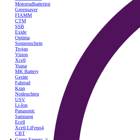
Motorradbatterien
Greensaver
FIAMM
CTM
SSB
Exide
Optima
Sonnenschein
Trojan
Vision
Xcell
Yuasa
MK Battery
Geräte
Fahrrad
Kran
Notleuchten
USV
Li-Ion
Panasonic
Samsung
Ecell
Xcell LiFepo4
CBT
Green Energy