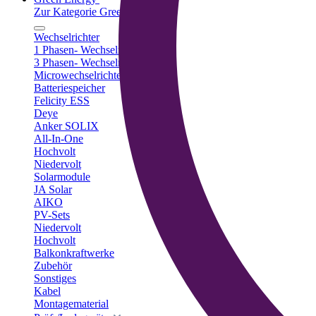
Zur Kategorie Green Energy
Wechselrichter
1 Phasen- Wechselrichter
3 Phasen- Wechselrichter
Microwechselrichter
Batteriespeicher
Felicity ESS
Deye
Anker SOLIX
All-In-One
Hochvolt
Niedervolt
Solarmodule
JA Solar
AIKO
PV-Sets
Niedervolt
Hochvolt
Balkonkraftwerke
Zubehör
Sonstiges
Kabel
Montagematerial