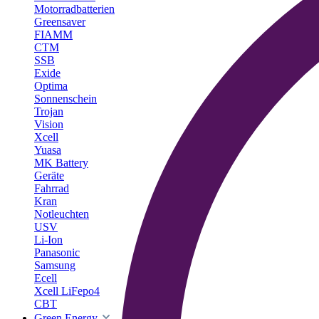
Motorradbatterien
Greensaver
FIAMM
CTM
SSB
Exide
Optima
Sonnenschein
Trojan
Vision
Xcell
Yuasa
MK Battery
Geräte
Fahrrad
Kran
Notleuchten
USV
Li-Ion
Panasonic
Samsung
Ecell
Xcell LiFepo4
CBT
Green Energy