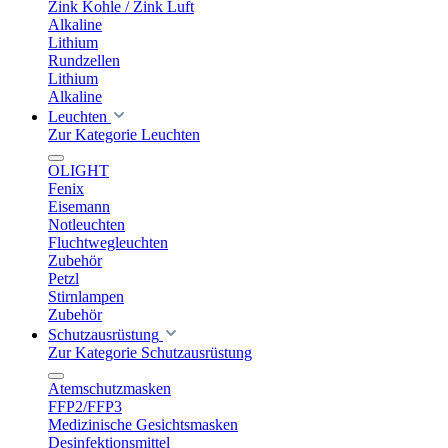
Zink Kohle / Zink Luft
Alkaline
Lithium
Rundzellen
Lithium
Alkaline
Leuchten
Zur Kategorie Leuchten
OLIGHT
Fenix
Eisemann
Notleuchten
Fluchtwegleuchten
Zubehör
Petzl
Stirnlampen
Zubehör
Schutzausrüstung
Zur Kategorie Schutzausrüstung
Atemschutzmasken
FFP2/FFP3
Medizinische Gesichtsmasken
Desinfektionsmittel