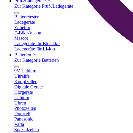
Prüf-/Ladegeräte
Zur Kategorie Prüf-/Ladegeräte
Batterietester
Ladegeräte
Zubehör
E-Bike-Vision
Mascot
Ladegeräte für Bleiakku
Ladegeräte für LI-Ion
Batterien
Zur Kategorie Batterien
9V Lithium
Ultralife
Knopfzellen
Digitale Geräte
Hörgeräte
Lithium
Uhren
Photozellen
Duracell
Panasonic
Varta
Spezialzellen