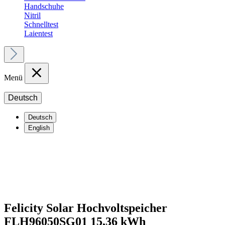
Handschuhe
Nitril
Schnelltest
Laientest
Menü
Deutsch
Deutsch
English
Felicity Solar Hochvoltspeicher
FLH96050SG01 15,36 kWh