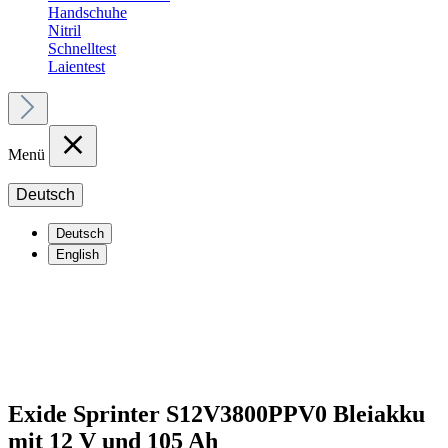
Handschuhe
Nitril
Schnelltest
Laientest
Menü
Deutsch
Deutsch
English
Exide Sprinter S12V3800PPV0 Bleiakku
mit 12 V und 105 Ah