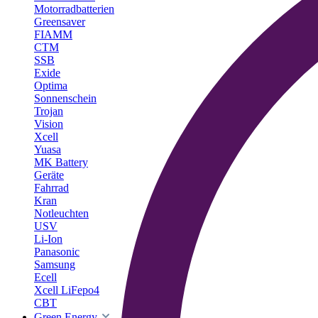
Motorradbatterien
Greensaver
FIAMM
CTM
SSB
Exide
Optima
Sonnenschein
Trojan
Vision
Xcell
Yuasa
MK Battery
Geräte
Fahrrad
Kran
Notleuchten
USV
Li-Ion
Panasonic
Samsung
Ecell
Xcell LiFepo4
CBT
Green Energy