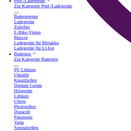
Prüf-/Ladegeräte
Zur Kategorie Prüf-/Ladegeräte
Batterietester
Ladegeräte
Zubehör
E-Bike-Vision
Mascot
Ladegeräte für Bleiakku
Ladegeräte für LI-Ion
Batterien
Zur Kategorie Batterien
9V Lithium
Ultralife
Knopfzellen
Digitale Geräte
Hörgeräte
Lithium
Uhren
Photozellen
Duracell
Panasonic
Varta
Spezialzellen