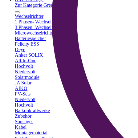
Zur Kategorie Green Energy
Wechselrichter
1 Phasen- Wechselrichter
3 Phasen- Wechselrichter
Microwechselrichter
Batteriespeicher
Felicity ESS
Deye
Anker SOLIX
All-In-One
Hochvolt
Niedervolt
Solarmodule
JA Solar
AIKO
PV-Sets
Niedervolt
Hochvolt
Balkonkraftwerke
Zubehör
Sonstiges
Kabel
Montagematerial