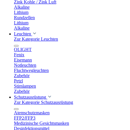
Zink Kohle / Zink Luft
Alkaline
Lithium
Rundzellen
Lithium
Alkaline
Leuchten
Zur Kategorie Leuchten
OLIGHT
Fenix
Eisemann
Notleuchten
Fluchtwegleuchten
Zubehör
Petzl
Stirnlampen
Zubehör
Schutzausrüstung
Zur Kategorie Schutzausrüstung
Atemschutzmasken
FFP2/FFP3
Medizinische Gesichtsmasken
Desinfektionsmittel