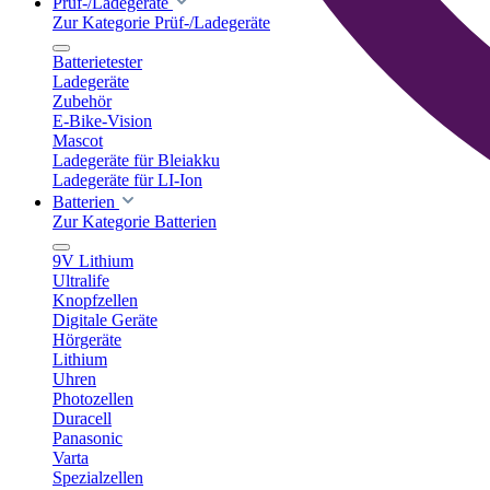
Prüf-/Ladegeräte
Zur Kategorie Prüf-/Ladegeräte
Batterietester
Ladegeräte
Zubehör
E-Bike-Vision
Mascot
Ladegeräte für Bleiakku
Ladegeräte für LI-Ion
Batterien
Zur Kategorie Batterien
9V Lithium
Ultralife
Knopfzellen
Digitale Geräte
Hörgeräte
Lithium
Uhren
Photozellen
Duracell
Panasonic
Varta
Spezialzellen