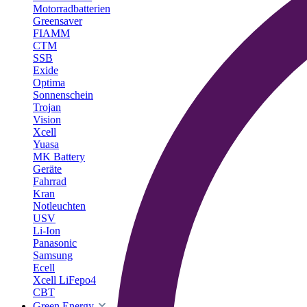
Motorradbatterien
Greensaver
FIAMM
CTM
SSB
Exide
Optima
Sonnenschein
Trojan
Vision
Xcell
Yuasa
MK Battery
Geräte
Fahrrad
Kran
Notleuchten
USV
Li-Ion
Panasonic
Samsung
Ecell
Xcell LiFepo4
CBT
Green Energy