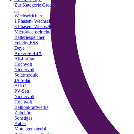
Zur Kategorie Green Energy
Wechselrichter
1 Phasen- Wechselrichter
3 Phasen- Wechselrichter
Microwechselrichter
Batteriespeicher
Felicity ESS
Deye
Anker SOLIX
All-In-One
Hochvolt
Niedervolt
Solarmodule
JA Solar
AIKO
PV-Sets
Niedervolt
Hochvolt
Balkonkraftwerke
Zubehör
Sonstiges
Kabel
Montagematerial