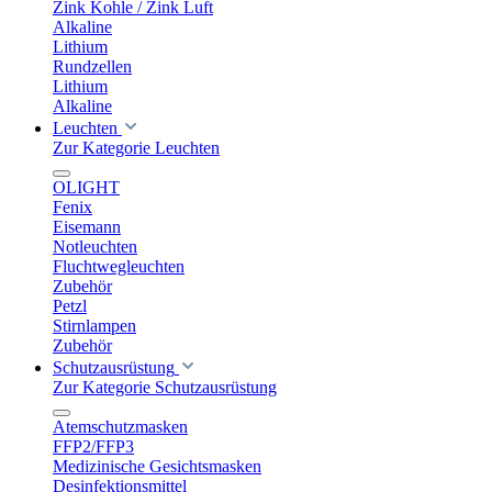
Zink Kohle / Zink Luft
Alkaline
Lithium
Rundzellen
Lithium
Alkaline
Leuchten
Zur Kategorie Leuchten
OLIGHT
Fenix
Eisemann
Notleuchten
Fluchtwegleuchten
Zubehör
Petzl
Stirnlampen
Zubehör
Schutzausrüstung
Zur Kategorie Schutzausrüstung
Atemschutzmasken
FFP2/FFP3
Medizinische Gesichtsmasken
Desinfektionsmittel