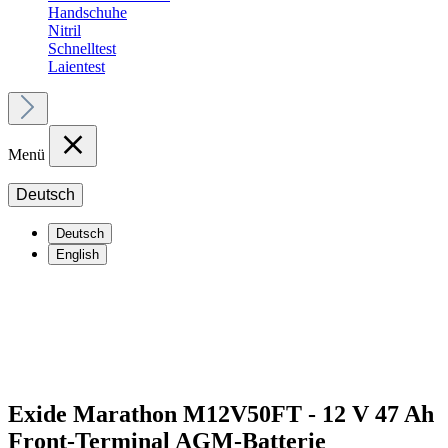
Handschuhe
Nitril
Schnelltest
Laientest
Menü
Deutsch
Deutsch
English
Exide Marathon M12V50FT - 12 V 47 Ah
Front-Terminal AGM-Batterie