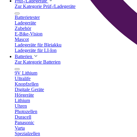
Prüf-/Ladegeräte
Zur Kategorie Prüf-/Ladegeräte
Batterietester
Ladegeräte
Zubehör
E-Bike-Vision
Mascot
Ladegeräte für Bleiakku
Ladegeräte für LI-Ion
Batterien
Zur Kategorie Batterien
9V Lithium
Ultralife
Knopfzellen
Digitale Geräte
Hörgeräte
Lithium
Uhren
Photozellen
Duracell
Panasonic
Varta
Spezialzellen