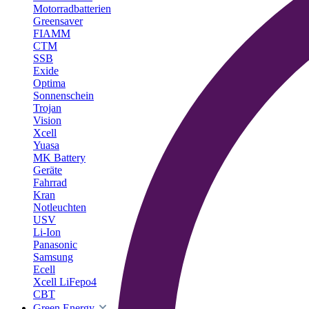
Motorradbatterien
Greensaver
FIAMM
CTM
SSB
Exide
Optima
Sonnenschein
Trojan
Vision
Xcell
Yuasa
MK Battery
Geräte
Fahrrad
Kran
Notleuchten
USV
Li-Ion
Panasonic
Samsung
Ecell
Xcell LiFepo4
CBT
Green Energy