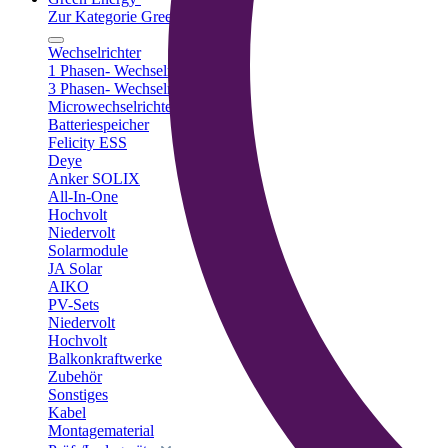
Zur Kategorie Green Energy
Wechselrichter
1 Phasen- Wechselrichter
3 Phasen- Wechselrichter
Microwechselrichter
Batteriespeicher
Felicity ESS
Deye
Anker SOLIX
All-In-One
Hochvolt
Niedervolt
Solarmodule
JA Solar
AIKO
PV-Sets
Niedervolt
Hochvolt
Balkonkraftwerke
Zubehör
Sonstiges
Kabel
Montagematerial