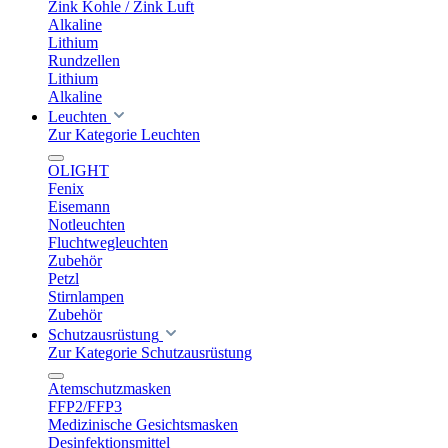
Zink Kohle / Zink Luft
Alkaline
Lithium
Rundzellen
Lithium
Alkaline
Leuchten
Zur Kategorie Leuchten
OLIGHT
Fenix
Eisemann
Notleuchten
Fluchtwegleuchten
Zubehör
Petzl
Stirnlampen
Zubehör
Schutzausrüstung
Zur Kategorie Schutzausrüstung
Atemschutzmasken
FFP2/FFP3
Medizinische Gesichtsmasken
Desinfektionsmittel