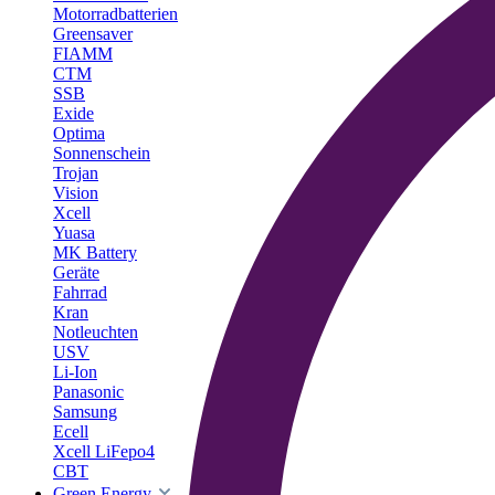
Motorradbatterien
Greensaver
FIAMM
CTM
SSB
Exide
Optima
Sonnenschein
Trojan
Vision
Xcell
Yuasa
MK Battery
Geräte
Fahrrad
Kran
Notleuchten
USV
Li-Ion
Panasonic
Samsung
Ecell
Xcell LiFepo4
CBT
Green Energy