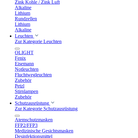
Zink Kohle / Zink Luft
Alkaline
Lithium
Rundzellen
Lithium
Alkaline
Leuchten
Zur Kategorie Leuchten
OLIGHT
Fenix
Eisemann
Notleuchten
Fluchtwegleuchten
Zubehör
Petzl
Stirnlampen
Zubehör
Schutzausrüstung
Zur Kategorie Schutzausrüstung
Atemschutzmasken
FFP2/FFP3
Medizinische Gesichtsmasken
Desinfektionsmittel