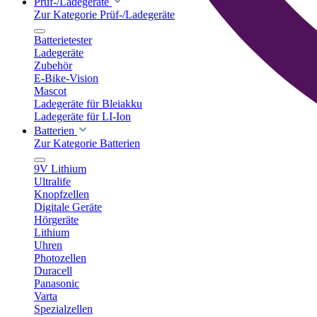
Prüf-/Ladegeräte
Zur Kategorie Prüf-/Ladegeräte
Batterietester
Ladegeräte
Zubehör
E-Bike-Vision
Mascot
Ladegeräte für Bleiakku
Ladegeräte für LI-Ion
Batterien
Zur Kategorie Batterien
9V Lithium
Ultralife
Knopfzellen
Digitale Geräte
Hörgeräte
Lithium
Uhren
Photozellen
Duracell
Panasonic
Varta
Spezialzellen