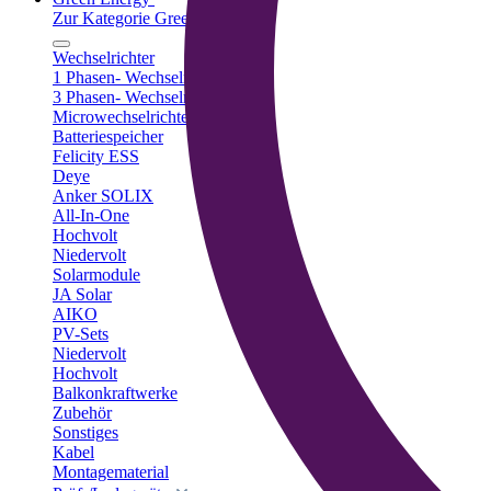
Zur Kategorie Green Energy
Wechselrichter
1 Phasen- Wechselrichter
3 Phasen- Wechselrichter
Microwechselrichter
Batteriespeicher
Felicity ESS
Deye
Anker SOLIX
All-In-One
Hochvolt
Niedervolt
Solarmodule
JA Solar
AIKO
PV-Sets
Niedervolt
Hochvolt
Balkonkraftwerke
Zubehör
Sonstiges
Kabel
Montagematerial