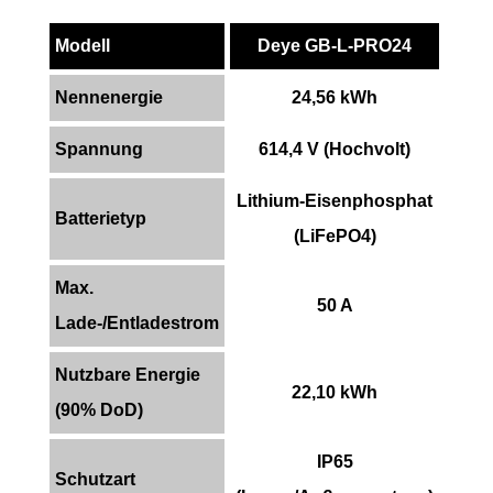
Modell
Deye GB-L-PRO24
Nennenergie
24,56 kWh
Spannung
614,4 V (Hochvolt)
Lithium-Eisenphosphat
Batterietyp
(LiFePO4)
Max.
50 A
Lade-/Entladestrom
Nutzbare Energie
22,10 kWh
(90% DoD)
IP65
Schutzart