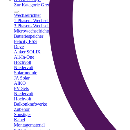
Zur Kategorie Green Energy
Wechselrichter
1 Phasen- Wechselrichter
3 Phasen- Wechselrichter
Microwechselrichter
Batteriespeicher
Felicity ESS
Deye
Anker SOLIX
All-In-One
Hochvolt
Niedervolt
Solarmodule
JA Solar
AIKO
PV-Sets
Niedervolt
Hochvolt
Balkonkraftwerke
Zubehör
Sonstiges
Kabel
Montagematerial