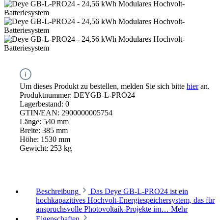
Um dieses Produkt zu bestellen, melden Sie sich bitte
hier
an.
Produktnummer:
DEYGB-L-PRO24
Lagerbestand:
0
GTIN/EAN:
2900000005754
Länge:
540 mm
Breite:
385 mm
Höhe:
1530 mm
Gewicht:
253 kg
Beschreibung
Das Deye GB-L-PRO24 ist ein
hochkapazitives Hochvolt-Energiespeichersystem, das für
anspruchsvolle Photovoltaik-Projekte im…
Mehr
Eigenschaften