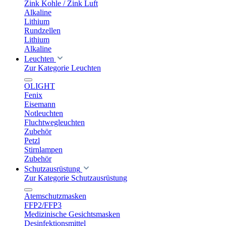
Zink Kohle / Zink Luft
Alkaline
Lithium
Rundzellen
Lithium
Alkaline
Leuchten
Zur Kategorie Leuchten
OLIGHT
Fenix
Eisemann
Notleuchten
Fluchtwegleuchten
Zubehör
Petzl
Stirnlampen
Zubehör
Schutzausrüstung
Zur Kategorie Schutzausrüstung
Atemschutzmasken
FFP2/FFP3
Medizinische Gesichtsmasken
Desinfektionsmittel