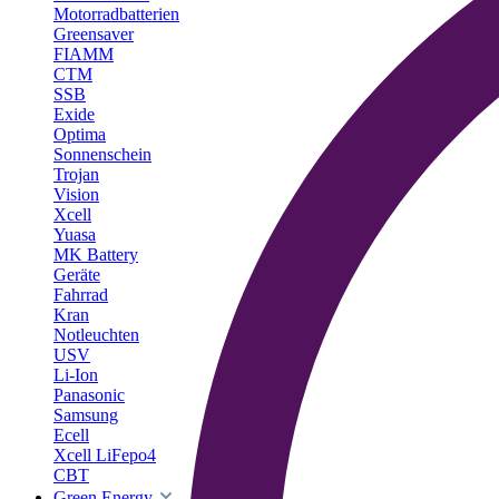
Motorradbatterien
Greensaver
FIAMM
CTM
SSB
Exide
Optima
Sonnenschein
Trojan
Vision
Xcell
Yuasa
MK Battery
Geräte
Fahrrad
Kran
Notleuchten
USV
Li-Ion
Panasonic
Samsung
Ecell
Xcell LiFepo4
CBT
Green Energy