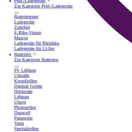
Prüf-/Ladegeräte
Zur Kategorie Prüf-/Ladegeräte
Batterietester
Ladegeräte
Zubehör
E-Bike-Vision
Mascot
Ladegeräte für Bleiakku
Ladegeräte für LI-Ion
Batterien
Zur Kategorie Batterien
9V Lithium
Ultralife
Knopfzellen
Digitale Geräte
Hörgeräte
Lithium
Uhren
Photozellen
Duracell
Panasonic
Varta
Spezialzellen