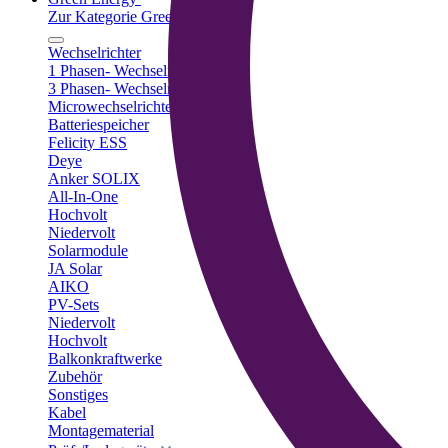
Zur Kategorie Green Energy
Wechselrichter
1 Phasen- Wechselrichter
3 Phasen- Wechselrichter
Microwechselrichter
Batteriespeicher
Felicity ESS
Deye
Anker SOLIX
All-In-One
Hochvolt
Niedervolt
Solarmodule
JA Solar
AIKO
PV-Sets
Niedervolt
Hochvolt
Balkonkraftwerke
Zubehör
Sonstiges
Kabel
Montagematerial