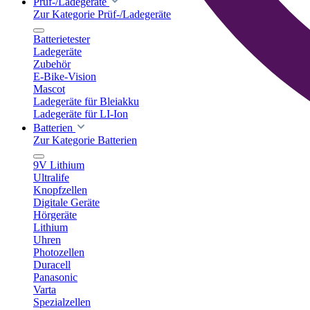
Prüf-/Ladegeräte
Zur Kategorie Prüf-/Ladegeräte
Batterietester
Ladegeräte
Zubehör
E-Bike-Vision
Mascot
Ladegeräte für Bleiakku
Ladegeräte für LI-Ion
Batterien
Zur Kategorie Batterien
9V Lithium
Ultralife
Knopfzellen
Digitale Geräte
Hörgeräte
Lithium
Uhren
Photozellen
Duracell
Panasonic
Varta
Spezialzellen