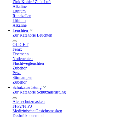
Zink Kohle / Zink Luft
Alkaline
Lithium
Rundzellen
Lithium
Alkaline
Leuchten
Zur Kategorie Leuchten
OLIGHT
Fenix
Eisemann
Notleuchten
Fluchtwegleuchten
Zubehör
Petzl
Stirnlampen
Zubehör
Schutzausrüstung
Zur Kategorie Schutzausrüstung
Atemschutzmasken
FFP2/FFP3
Medizinische Gesichtsmasken
Desinfektionsmittel