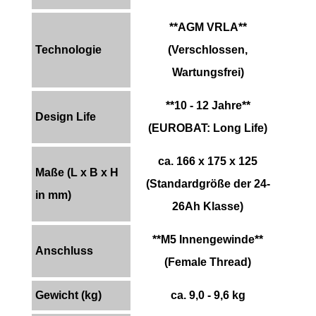
**AGM VRLA**
Technologie
(Verschlossen,
Wartungsfrei)
**10 - 12 Jahre**
Design Life
(EUROBAT: Long Life)
ca. 166 x 175 x 125
Maße (L x B x H
(Standardgröße der 24-
in mm)
26Ah Klasse)
**M5 Innengewinde**
Anschluss
(Female Thread)
Gewicht (kg)
ca. 9,0 - 9,6 kg