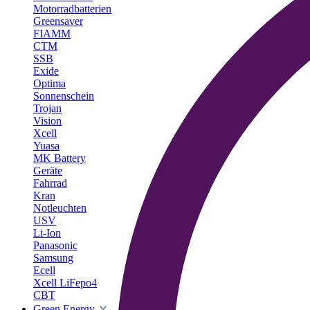
Motorradbatterien
Greensaver
FIAMM
CTM
SSB
Exide
Optima
Sonnenschein
Trojan
Vision
Xcell
Yuasa
MK Battery
Geräte
Fahrrad
Kran
Notleuchten
USV
Li-Ion
Panasonic
Samsung
Ecell
Xcell LiFepo4
CBT
Green Energy