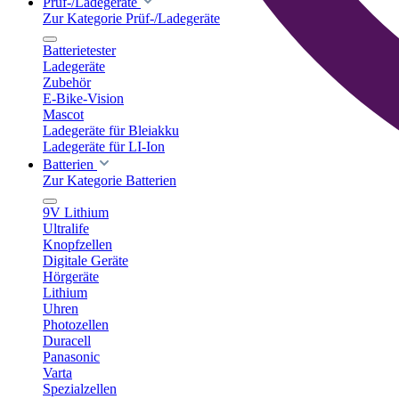
Prüf-/Ladegeräte
Zur Kategorie Prüf-/Ladegeräte
Batterietester
Ladegeräte
Zubehör
E-Bike-Vision
Mascot
Ladegeräte für Bleiakku
Ladegeräte für LI-Ion
Batterien
Zur Kategorie Batterien
9V Lithium
Ultralife
Knopfzellen
Digitale Geräte
Hörgeräte
Lithium
Uhren
Photozellen
Duracell
Panasonic
Varta
Spezialzellen