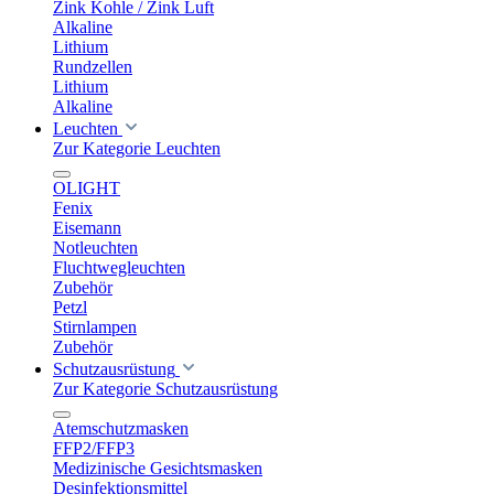
Zink Kohle / Zink Luft
Alkaline
Lithium
Rundzellen
Lithium
Alkaline
Leuchten
Zur Kategorie Leuchten
OLIGHT
Fenix
Eisemann
Notleuchten
Fluchtwegleuchten
Zubehör
Petzl
Stirnlampen
Zubehör
Schutzausrüstung
Zur Kategorie Schutzausrüstung
Atemschutzmasken
FFP2/FFP3
Medizinische Gesichtsmasken
Desinfektionsmittel