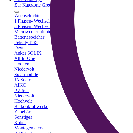
Zur Kategorie Green Energy
Wechselrichter
1 Phasen- Wechselrichter
3 Phasen- Wechselrichter
Microwechselrichter
Batteriespeicher
Felicity ESS
Deye
Anker SOLIX
All-In-One
Hochvolt
Niedervolt
Solarmodule
JA Solar
AIKO
PV-Sets
Niedervolt
Hochvolt
Balkonkraftwerke
Zubehör
Sonstiges
Kabel
Montagematerial