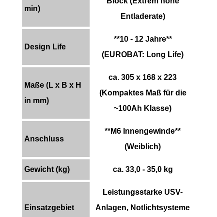
Block (Extrem hohe
min)
Entladerate)
**10 - 12 Jahre**
Design Life
(EUROBAT: Long Life)
ca. 305 x 168 x 223
Maße (L x B x H
(Kompaktes Maß für die
in mm)
~100Ah Klasse)
**M6 Innengewinde**
Anschluss
(Weiblich)
Gewicht (kg)
ca. 33,0 - 35,0 kg
Leistungsstarke USV-
Einsatzgebiet
Anlagen, Notlichtsysteme