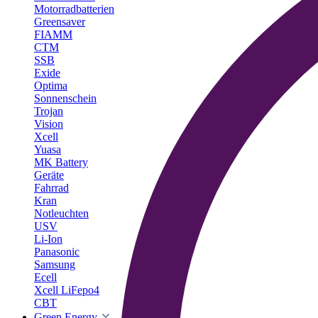
Motorradbatterien
Greensaver
FIAMM
CTM
SSB
Exide
Optima
Sonnenschein
Trojan
Vision
Xcell
Yuasa
MK Battery
Geräte
Fahrrad
Kran
Notleuchten
USV
Li-Ion
Panasonic
Samsung
Ecell
Xcell LiFepo4
CBT
Green Energy