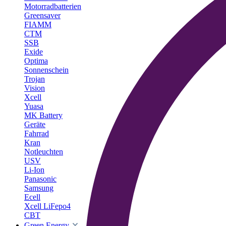
Motorradbatterien
Greensaver
FIAMM
CTM
SSB
Exide
Optima
Sonnenschein
Trojan
Vision
Xcell
Yuasa
MK Battery
Geräte
Fahrrad
Kran
Notleuchten
USV
Li-Ion
Panasonic
Samsung
Ecell
Xcell LiFepo4
CBT
Green Energy