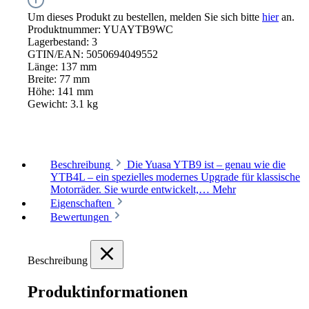
Um dieses Produkt zu bestellen, melden Sie sich bitte
hier
an.
Produktnummer:
YUAYTB9WC
Lagerbestand:
3
GTIN/EAN:
5050694049552
Länge:
137 mm
Breite:
77 mm
Höhe:
141 mm
Gewicht:
3.1 kg
Beschreibung
Die Yuasa YTB9 ist – genau wie die
YTB4L – ein spezielles modernes Upgrade für klassische
Motorräder. Sie wurde entwickelt,…
Mehr
Eigenschaften
Bewertungen
Beschreibung
Produktinformationen