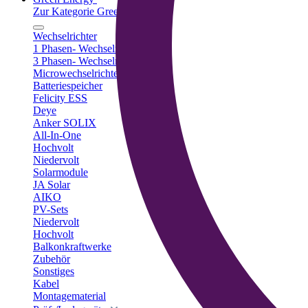
Zur Kategorie Green Energy
Wechselrichter
1 Phasen- Wechselrichter
3 Phasen- Wechselrichter
Microwechselrichter
Batteriespeicher
Felicity ESS
Deye
Anker SOLIX
All-In-One
Hochvolt
Niedervolt
Solarmodule
JA Solar
AIKO
PV-Sets
Niedervolt
Hochvolt
Balkonkraftwerke
Zubehör
Sonstiges
Kabel
Montagematerial