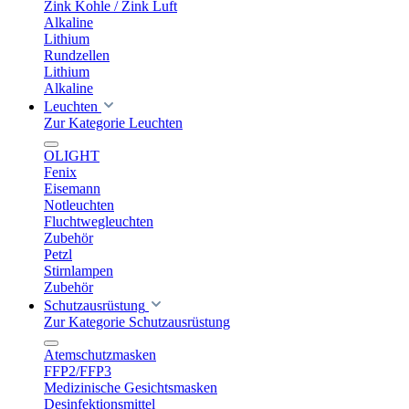
Zink Kohle / Zink Luft
Alkaline
Lithium
Rundzellen
Lithium
Alkaline
Leuchten
Zur Kategorie Leuchten
OLIGHT
Fenix
Eisemann
Notleuchten
Fluchtwegleuchten
Zubehör
Petzl
Stirnlampen
Zubehör
Schutzausrüstung
Zur Kategorie Schutzausrüstung
Atemschutzmasken
FFP2/FFP3
Medizinische Gesichtsmasken
Desinfektionsmittel