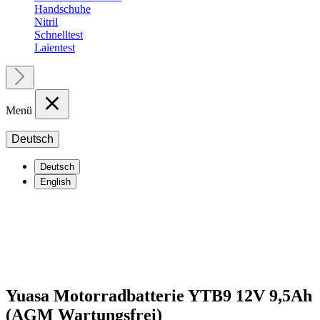
Handschuhe
Nitril
Schnelltest
Laientest
Menü
Deutsch
Deutsch
English
Yuasa Motorradbatterie YTB9 12V 9,5Ah
(AGM Wartungsfrei)