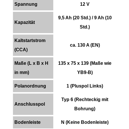
Spannung
12 V
9,5 Ah (20 Std.) / 9 Ah (10
Kapazität
Std.)
Kaltstartstrom
ca. 130 A (EN)
(CCA)
Maße (L x B x H
135 x 75 x 139 (Maße wie
in mm)
YB9-B)
Polanordnung
1 (Pluspol Links)
Typ 6 (Rechteckig mit
Anschlusspol
Bohrung)
Bodenleiste
N (Keine Bodenleiste)