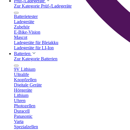
Prüf-/Ladegeräte
Zur Kategorie Prüf-/Ladegeräte
Batterietester
Ladegeräte
Zubehör
E-Bike-Vision
Mascot
Ladegeräte für Bleiakku
Ladegeräte für LI-Ion
Batterien
Zur Kategorie Batterien
9V Lithium
Ultralife
Knopfzellen
Digitale Geräte
Hörgeräte
Lithium
Uhren
Photozellen
Duracell
Panasonic
Varta
Spezialzellen