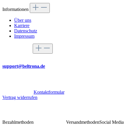
Informationen
Über uns
Karriere
Datenschutz
Impressum
Service-Hotline
Per Mail
support@beltrona.de
Mo-Do 9:00 - 17:00 Uhr
Fr 08:00 - 14:00 Uhr
Oder über unser
Kontaktformular
.
Vertrag widerrufen
Bezahlmethoden
Versandmethoden
Social Media