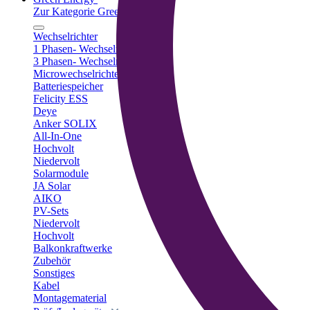
Zur Kategorie Green Energy
Wechselrichter
1 Phasen- Wechselrichter
3 Phasen- Wechselrichter
Microwechselrichter
Batteriespeicher
Felicity ESS
Deye
Anker SOLIX
All-In-One
Hochvolt
Niedervolt
Solarmodule
JA Solar
AIKO
PV-Sets
Niedervolt
Hochvolt
Balkonkraftwerke
Zubehör
Sonstiges
Kabel
Montagematerial