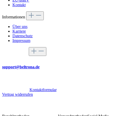
EU-BattV
Kontakt
Informationen
Über uns
Karriere
Datenschutz
Impressum
Service-Hotline
Per Mail
support@beltrona.de
Mo-Do 9:00 - 17:00 Uhr
Fr 08:00 - 14:00 Uhr
Oder über unser
Kontaktformular
.
Vertrag widerrufen