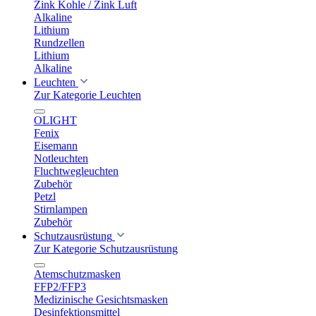
Zink Kohle / Zink Luft
Alkaline
Lithium
Rundzellen
Lithium
Alkaline
Leuchten
Zur Kategorie Leuchten
OLIGHT
Fenix
Eisemann
Notleuchten
Fluchtwegleuchten
Zubehör
Petzl
Stirnlampen
Zubehör
Schutzausrüstung
Zur Kategorie Schutzausrüstung
Atemschutzmasken
FFP2/FFP3
Medizinische Gesichtsmasken
Desinfektionsmittel