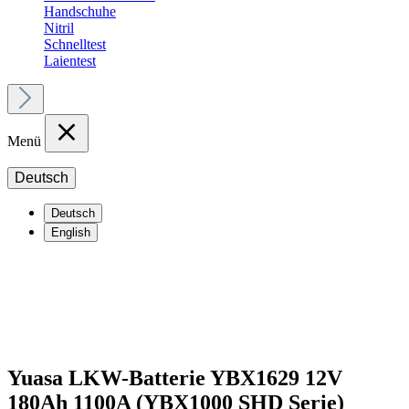
Handschuhe
Nitril
Schnelltest
Laientest
Menü
Deutsch
Deutsch
English
Yuasa LKW-Batterie YBX1629 12V
180Ah 1100A (YBX1000 SHD Serie)