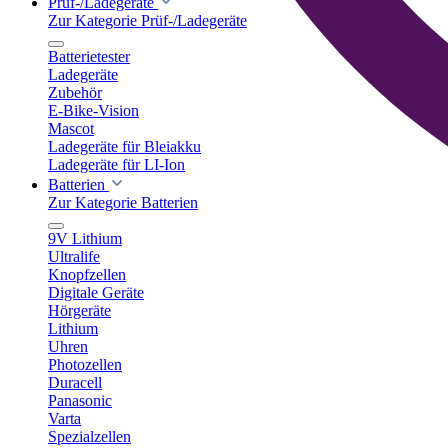
Prüf-/Ladegeräte
Zur Kategorie Prüf-/Ladegeräte
Batterietester
Ladegeräte
Zubehör
E-Bike-Vision
Mascot
Ladegeräte für Bleiakku
Ladegeräte für LI-Ion
Batterien
Zur Kategorie Batterien
9V Lithium
Ultralife
Knopfzellen
Digitale Geräte
Hörgeräte
Lithium
Uhren
Photozellen
Duracell
Panasonic
Varta
Spezialzellen