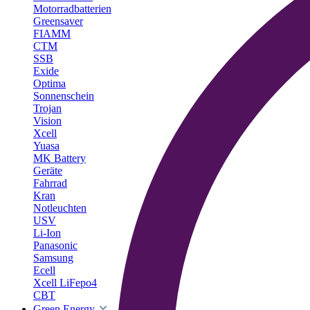
Motorradbatterien
Greensaver
FIAMM
CTM
SSB
Exide
Optima
Sonnenschein
Trojan
Vision
Xcell
Yuasa
MK Battery
Geräte
Fahrrad
Kran
Notleuchten
USV
Li-Ion
Panasonic
Samsung
Ecell
Xcell LiFepo4
CBT
Green Energy