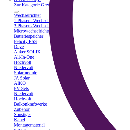
Zur Kategorie Green Energy
Wechselrichter
1 Phasen- Wechselrichter
3 Phasen- Wechselrichter
Microwechselrichter
Batteriespeicher
Felicity ESS
Deye
Anker SOLIX
All-In-One
Hochvolt
Niedervolt
Solarmodule
JA Solar
AIKO
PV-Sets
Niedervolt
Hochvolt
Balkonkraftwerke
Zubehör
Sonstiges
Kabel
Montagematerial