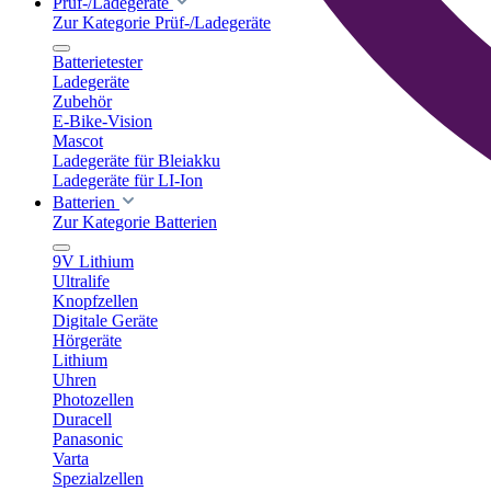
Prüf-/Ladegeräte
Zur Kategorie Prüf-/Ladegeräte
Batterietester
Ladegeräte
Zubehör
E-Bike-Vision
Mascot
Ladegeräte für Bleiakku
Ladegeräte für LI-Ion
Batterien
Zur Kategorie Batterien
9V Lithium
Ultralife
Knopfzellen
Digitale Geräte
Hörgeräte
Lithium
Uhren
Photozellen
Duracell
Panasonic
Varta
Spezialzellen