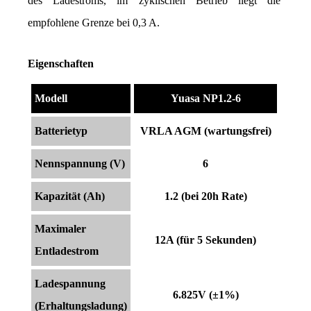
des Ladestroms, im zyklischen Betrieb liegt die 
empfohlene Grenze bei 0,3 A.
Eigenschaften
Modell
Yuasa NP1.2-6
Batterietyp
VRLA AGM (wartungsfrei)
Nennspannung (V)
6
Kapazität (Ah)
1.2 (bei 20h Rate)
Maximaler
12A (für 5 Sekunden)
Entladestrom
Ladespannung
6.825V (±1%)
(Erhaltungsladung)