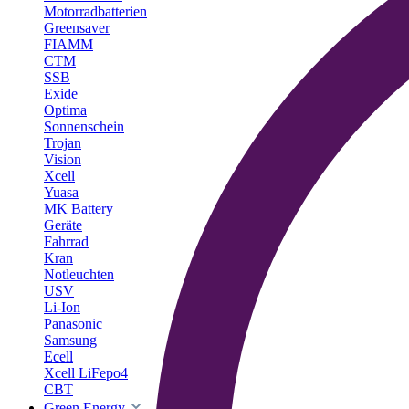
Motorradbatterien
Greensaver
FIAMM
CTM
SSB
Exide
Optima
Sonnenschein
Trojan
Vision
Xcell
Yuasa
MK Battery
Geräte
Fahrrad
Kran
Notleuchten
USV
Li-Ion
Panasonic
Samsung
Ecell
Xcell LiFepo4
CBT
Green Energy