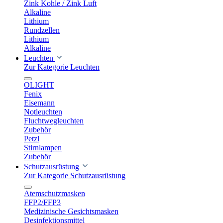
Zink Kohle / Zink Luft
Alkaline
Lithium
Rundzellen
Lithium
Alkaline
Leuchten
Zur Kategorie Leuchten
OLIGHT
Fenix
Eisemann
Notleuchten
Fluchtwegleuchten
Zubehör
Petzl
Stirnlampen
Zubehör
Schutzausrüstung
Zur Kategorie Schutzausrüstung
Atemschutzmasken
FFP2/FFP3
Medizinische Gesichtsmasken
Desinfektionsmittel