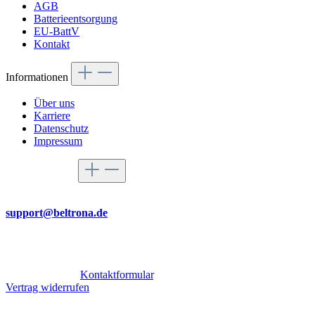
AGB
Batterieentsorgung
EU-BattV
Kontakt
Informationen
Über uns
Karriere
Datenschutz
Impressum
Service-Hotline
Per Mail
support@beltrona.de
Mo-Do 9:00 - 17:00 Uhr
Fr 08:00 - 14:00 Uhr
Oder über unser
Kontaktformular
.
Vertrag widerrufen