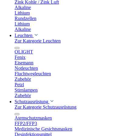
Zink Kohle / Zink Luft
Alkaline
Lithium
Rundzellen
Lithium
Alkaline
Leuchten
Zur Kategorie Leuchten
OLIGHT
Fenix
Eisemann
Notleuchten
Fluchtwegleuchten
Zubehör
Petzl
Stirnlampen
Zubehör
Schutzausrüstung
Zur Kategorie Schutzausrüstung
Atemschutzmasken
FFP2/FFP3
Medizinische Gesichtsmasken
Desinfektionsmittel