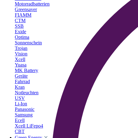
Motorradbatterien
Greensaver
FIAMM
CTM
SSB
Exide
Optima
Sonnenschein
Trojan
Vision
Xcell
Yuasa
MK Battery
Geräte
Fahrrad
Kran
Notleuchten
USV
Li-Ion
Panasonic
Samsung
Ecell
Xcell LiFepo4
CBT
Green Energy