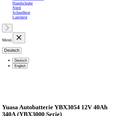
Handschuhe
Nitril
Schnelltest
Laientest
Menü
Deutsch
Deutsch
English
Yuasa Autobatterie YBX3054 12V 40Ah
340A (YBX3000 Serie)