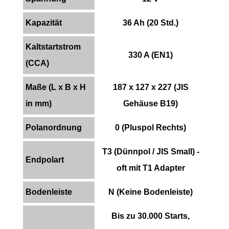
Kapazität
36 Ah (20 Std.)
Kaltstartstrom
330 A (EN1)
(CCA)
Maße (L x B x H
187 x 127 x 227 (JIS
in mm)
Gehäuse B19)
Polanordnung
0 (Pluspol Rechts)
T3 (Dünnpol / JIS Small) -
Endpolart
oft mit T1 Adapter
Bodenleiste
N (Keine Bodenleiste)
Bis zu 30.000 Starts,