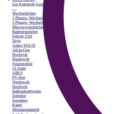
Zur Kategorie Green Energy
Wechselrichter
1 Phasen- Wechselrichter
3 Phasen- Wechselrichter
Microwechselrichter
Batteriespeicher
Felicity ESS
Deye
Anker SOLIX
All-In-One
Hochvolt
Niedervolt
Solarmodule
JA Solar
AIKO
PV-Sets
Niedervolt
Hochvolt
Balkonkraftwerke
Zubehör
Sonstiges
Kabel
Montagematerial