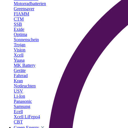
Motorradbatterien
Greensaver
FIAMM
CTM
SSB
Exide
Optima
Sonnenschein
Trojan
Vision
Xcell
Yuasa
MK Battery
Geräte
Fahrrad
Kran
Notleuchten
USV
Li-Ion
Panasonic
Samsung
Ecell
Xcell LiFepo4
CBT
Green Energy