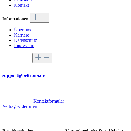
Kontakt
Informationen
Über uns
Karriere
Datenschutz
Impressum
Service-Hotline
Per Mail
support@beltrona.de
Mo-Do 9:00 - 17:00 Uhr
Fr 08:00 - 14:00 Uhr
Oder über unser
Kontaktformular
.
Vertrag widerrufen
Bezahlmethoden
Versandmethoden
Social Media