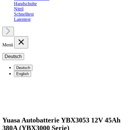
Handschuhe
Nitril
Schnelltest
Laientest
Menü
Deutsch
Deutsch
English
Yuasa Autobatterie YBX3053 12V 45Ah
380A (YBX3000 Serie)