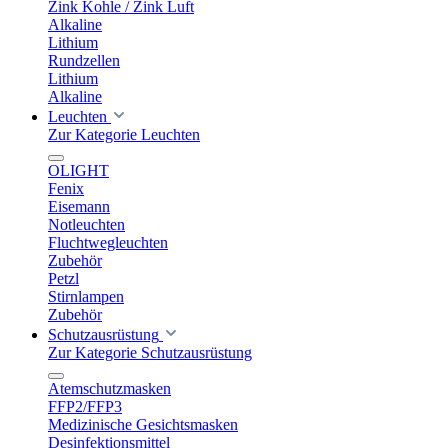
Zink Kohle / Zink Luft
Alkaline
Lithium
Rundzellen
Lithium
Alkaline
Leuchten
Zur Kategorie Leuchten
OLIGHT
Fenix
Eisemann
Notleuchten
Fluchtwegleuchten
Zubehör
Petzl
Stirnlampen
Zubehör
Schutzausrüstung
Zur Kategorie Schutzausrüstung
Atemschutzmasken
FFP2/FFP3
Medizinische Gesichtsmasken
Desinfektionsmittel