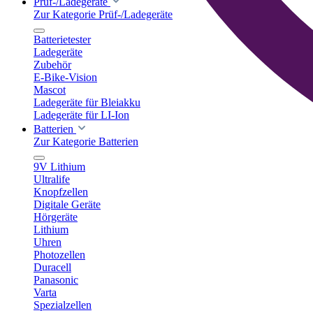
Prüf-/Ladegeräte
Zur Kategorie Prüf-/Ladegeräte
Batterietester
Ladegeräte
Zubehör
E-Bike-Vision
Mascot
Ladegeräte für Bleiakku
Ladegeräte für LI-Ion
Batterien
Zur Kategorie Batterien
9V Lithium
Ultralife
Knopfzellen
Digitale Geräte
Hörgeräte
Lithium
Uhren
Photozellen
Duracell
Panasonic
Varta
Spezialzellen