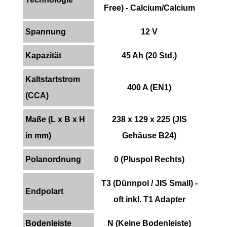
Free) - Calcium/Calcium
Spannung
12 V
Kapazität
45 Ah (20 Std.)
Kaltstartstrom
400 A (EN1)
(CCA)
Maße (L x B x H
238 x 129 x 225 (JIS
in mm)
Gehäuse B24)
Polanordnung
0 (Pluspol Rechts)
T3 (Dünnpol / JIS Small) -
Endpolart
oft inkl. T1 Adapter
Bodenleiste
N (Keine Bodenleiste)