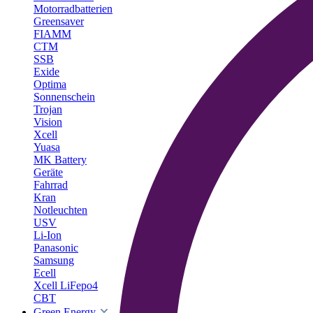
Motorradbatterien
Greensaver
FIAMM
CTM
SSB
Exide
Optima
Sonnenschein
Trojan
Vision
Xcell
Yuasa
MK Battery
Geräte
Fahrrad
Kran
Notleuchten
USV
Li-Ion
Panasonic
Samsung
Ecell
Xcell LiFepo4
CBT
Green Energy