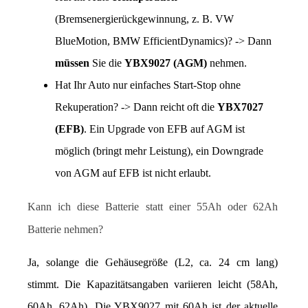
(Bremsenergierückgewinnung, z. B. VW 
BlueMotion, BMW EfficientDynamics)? -> Dann 
müssen
 Sie die 
YBX9027 (AGM)
 nehmen.
Hat Ihr Auto nur einfaches Start-Stop ohne 
Rekuperation? -> Dann reicht oft die 
YBX7027 
(EFB)
. Ein Upgrade von EFB auf AGM ist 
möglich (bringt mehr Leistung), ein Downgrade 
von AGM auf EFB ist nicht erlaubt.
Kann ich diese Batterie statt einer 55Ah oder 62Ah 
Batterie nehmen?
Ja, solange die Gehäusegröße (L2, ca. 24 cm lang) 
stimmt. Die Kapazitätsangaben variieren leicht (58Ah, 
60Ah, 62Ah). Die YBX9027 mit 60Ah ist der aktuelle 