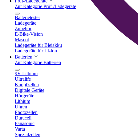
Prüf-/Ladegeräte
Zur Kategorie Prüf-/Ladegeräte
Batterietester
Ladegeräte
Zubehör
E-Bike-Vision
Mascot
Ladegeräte für Bleiakku
Ladegeräte für LI-Ion
Batterien
Zur Kategorie Batterien
9V Lithium
Ultralife
Knopfzellen
Digitale Geräte
Hörgeräte
Lithium
Uhren
Photozellen
Duracell
Panasonic
Varta
Spezialzellen