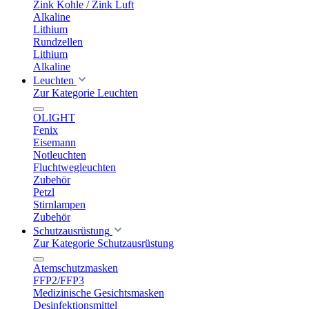
Zink Kohle / Zink Luft
Alkaline
Lithium
Rundzellen
Lithium
Alkaline
Leuchten
Zur Kategorie Leuchten
OLIGHT
Fenix
Eisemann
Notleuchten
Fluchtwegleuchten
Zubehör
Petzl
Stirnlampen
Zubehör
Schutzausrüstung
Zur Kategorie Schutzausrüstung
Atemschutzmasken
FFP2/FFP3
Medizinische Gesichtsmasken
Desinfektionsmittel