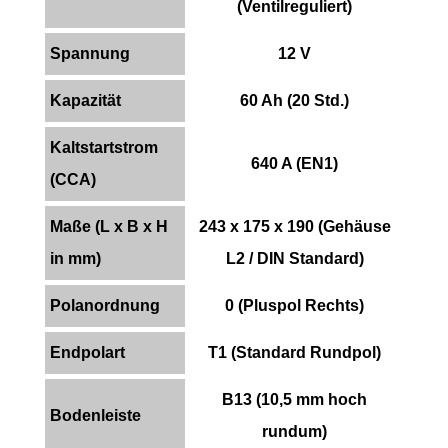
(Ventilreguliert)
Spannung
12 V
Kapazität
60 Ah (20 Std.)
Kaltstartstrom
640 A (EN1)
(CCA)
Maße (L x B x H
243 x 175 x 190 (Gehäuse
in mm)
L2 / DIN Standard)
Polanordnung
0 (Pluspol Rechts)
Endpolart
T1 (Standard Rundpol)
B13 (10,5 mm hoch
Bodenleiste
rundum)