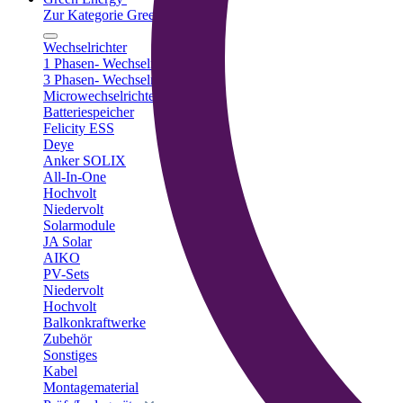
Zur Kategorie Green Energy
Wechselrichter
1 Phasen- Wechselrichter
3 Phasen- Wechselrichter
Microwechselrichter
Batteriespeicher
Felicity ESS
Deye
Anker SOLIX
All-In-One
Hochvolt
Niedervolt
Solarmodule
JA Solar
AIKO
PV-Sets
Niedervolt
Hochvolt
Balkonkraftwerke
Zubehör
Sonstiges
Kabel
Montagematerial