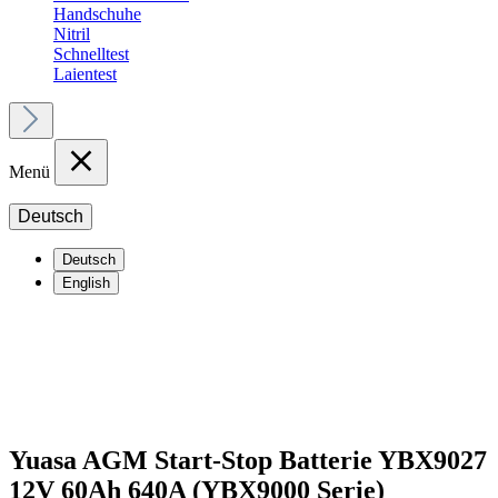
Handschuhe
Nitril
Schnelltest
Laientest
Menü
Deutsch
Deutsch
English
Yuasa AGM Start-Stop Batterie YBX9027
12V 60Ah 640A (YBX9000 Serie)