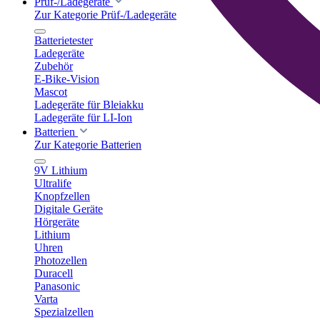
Prüf-/Ladegeräte
Zur Kategorie Prüf-/Ladegeräte
Batterietester
Ladegeräte
Zubehör
E-Bike-Vision
Mascot
Ladegeräte für Bleiakku
Ladegeräte für LI-Ion
Batterien
Zur Kategorie Batterien
9V Lithium
Ultralife
Knopfzellen
Digitale Geräte
Hörgeräte
Lithium
Uhren
Photozellen
Duracell
Panasonic
Varta
Spezialzellen