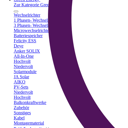
Zur Kategorie Green Energy
Wechselrichter
1 Phasen- Wechselrichter
3 Phasen- Wechselrichter
Microwechselrichter
Batteriespeicher
Felicity ESS
Deye
Anker SOLIX
All-In-One
Hochvolt
Niedervolt
Solarmodule
JA Solar
AIKO
PV-Sets
Niedervolt
Hochvolt
Balkonkraftwerke
Zubehör
Sonstiges
Kabel
Montagematerial