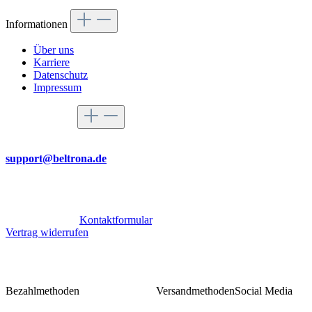
Informationen
Über uns
Karriere
Datenschutz
Impressum
Service-Hotline
Per Mail
support@beltrona.de
Mo-Do 9:00 - 17:00 Uhr
Fr 08:00 - 14:00 Uhr
Oder über unser
Kontaktformular
.
Vertrag widerrufen
Bezahlmethoden
Versandmethoden
Social Media