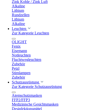
Zink Kohle / Zink Luft
Alkaline
Lithium
Rundzellen
Lithium
Alkaline
Leuchten
Zur Kategorie Leuchten
OLIGHT
Fenix
Eisemann
Notleuchten
Fluchtwegleuchten
Zubehör
Petzl
Stirnlampen
Zubehör
Schutzausrüstung
Zur Kategorie Schutzausrüstung
Atemschutzmasken
FFP2/FFP3
Medizinische Gesichtsmasken
Desinfektionsmittel