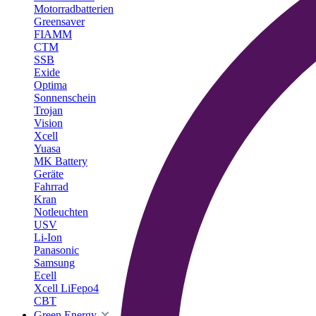
Motorradbatterien
Greensaver
FIAMM
CTM
SSB
Exide
Optima
Sonnenschein
Trojan
Vision
Xcell
Yuasa
MK Battery
Geräte
Fahrrad
Kran
Notleuchten
USV
Li-Ion
Panasonic
Samsung
Ecell
Xcell LiFepo4
CBT
Green Energy