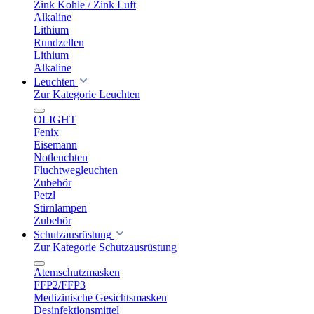
Zink Kohle / Zink Luft
Alkaline
Lithium
Rundzellen
Lithium
Alkaline
Leuchten
Zur Kategorie Leuchten
OLIGHT
Fenix
Eisemann
Notleuchten
Fluchtwegleuchten
Zubehör
Petzl
Stirnlampen
Zubehör
Schutzausrüstung
Zur Kategorie Schutzausrüstung
Atemschutzmasken
FFP2/FFP3
Medizinische Gesichtsmasken
Desinfektionsmittel