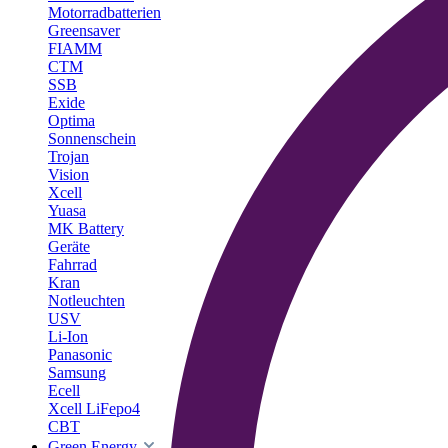
Motorradbatterien
Greensaver
FIAMM
CTM
SSB
Exide
Optima
Sonnenschein
Trojan
Vision
Xcell
Yuasa
MK Battery
Geräte
Fahrrad
Kran
Notleuchten
USV
Li-Ion
Panasonic
Samsung
Ecell
Xcell LiFepo4
CBT
Green Energy