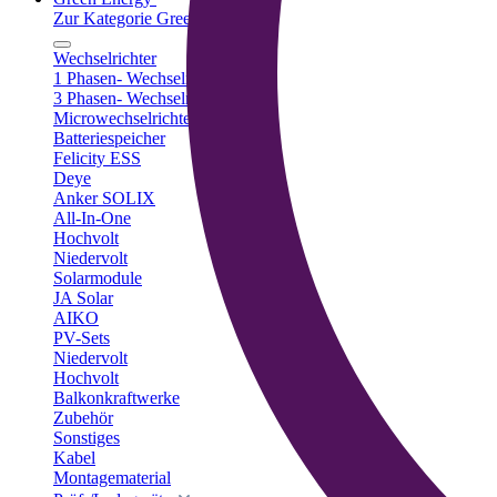
Zur Kategorie Green Energy
Wechselrichter
1 Phasen- Wechselrichter
3 Phasen- Wechselrichter
Microwechselrichter
Batteriespeicher
Felicity ESS
Deye
Anker SOLIX
All-In-One
Hochvolt
Niedervolt
Solarmodule
JA Solar
AIKO
PV-Sets
Niedervolt
Hochvolt
Balkonkraftwerke
Zubehör
Sonstiges
Kabel
Montagematerial