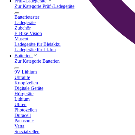
Prüf-/Ladegeräte
Zur Kategorie Prüf-/Ladegeräte
Batterietester
Ladegeräte
Zubehör
E-Bike-Vision
Mascot
Ladegeräte für Bleiakku
Ladegeräte für LI-Ion
Batterien
Zur Kategorie Batterien
9V Lithium
Ultralife
Knopfzellen
Digitale Geräte
Hörgeräte
Lithium
Uhren
Photozellen
Duracell
Panasonic
Varta
Spezialzellen