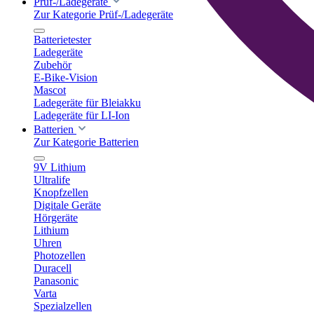
Prüf-/Ladegeräte
Zur Kategorie Prüf-/Ladegeräte
Batterietester
Ladegeräte
Zubehör
E-Bike-Vision
Mascot
Ladegeräte für Bleiakku
Ladegeräte für LI-Ion
Batterien
Zur Kategorie Batterien
9V Lithium
Ultralife
Knopfzellen
Digitale Geräte
Hörgeräte
Lithium
Uhren
Photozellen
Duracell
Panasonic
Varta
Spezialzellen