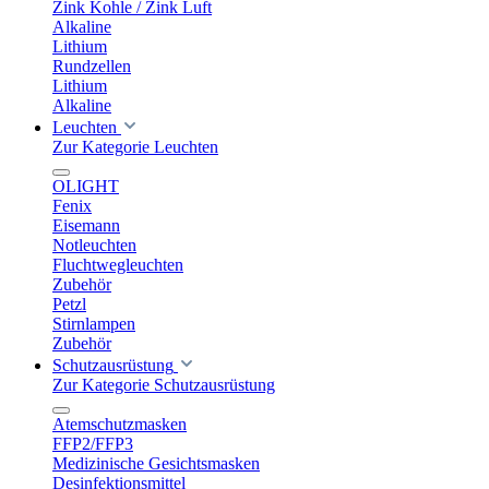
Zink Kohle / Zink Luft
Alkaline
Lithium
Rundzellen
Lithium
Alkaline
Leuchten
Zur Kategorie Leuchten
OLIGHT
Fenix
Eisemann
Notleuchten
Fluchtwegleuchten
Zubehör
Petzl
Stirnlampen
Zubehör
Schutzausrüstung
Zur Kategorie Schutzausrüstung
Atemschutzmasken
FFP2/FFP3
Medizinische Gesichtsmasken
Desinfektionsmittel