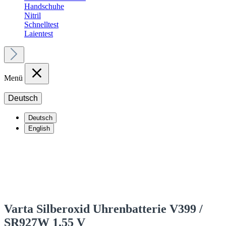
Handschuhe
Nitril
Schnelltest
Laientest
Menü
Deutsch
Deutsch
English
Varta Silberoxid Uhrenbatterie V399 /
SR927W 1,55 V