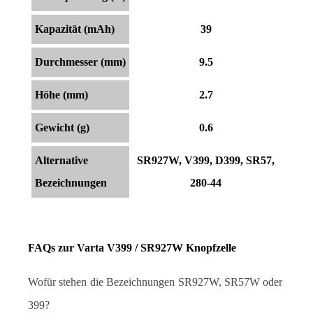
Kapazität (mAh)
39
Durchmesser (mm)
9.5
Höhe (mm)
2.7
Gewicht (g)
0.6
Alternative
SR927W, V399, D399, SR57,
Bezeichnungen
280-44
FAQs zur Varta V399 / SR927W Knopfzelle
Wofür stehen die Bezeichnungen SR927W, SR57W oder 
399?