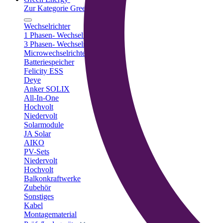
Zur Kategorie Green Energy
Wechselrichter
1 Phasen- Wechselrichter
3 Phasen- Wechselrichter
Microwechselrichter
Batteriespeicher
Felicity ESS
Deye
Anker SOLIX
All-In-One
Hochvolt
Niedervolt
Solarmodule
JA Solar
AIKO
PV-Sets
Niedervolt
Hochvolt
Balkonkraftwerke
Zubehör
Sonstiges
Kabel
Montagematerial