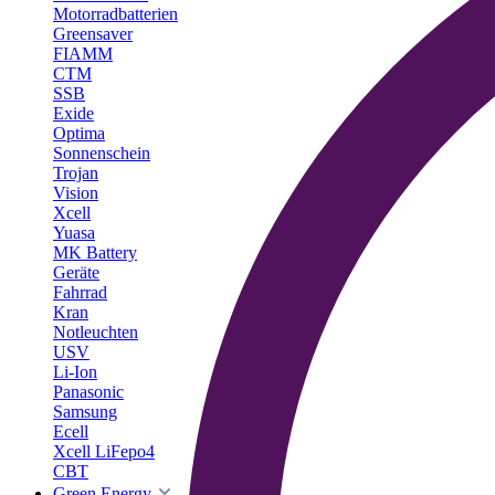
Motorradbatterien
Greensaver
FIAMM
CTM
SSB
Exide
Optima
Sonnenschein
Trojan
Vision
Xcell
Yuasa
MK Battery
Geräte
Fahrrad
Kran
Notleuchten
USV
Li-Ion
Panasonic
Samsung
Ecell
Xcell LiFepo4
CBT
Green Energy