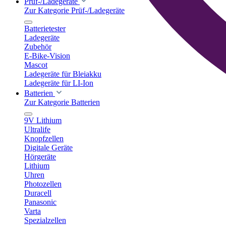
Prüf-/Ladegeräte
Zur Kategorie Prüf-/Ladegeräte
Batterietester
Ladegeräte
Zubehör
E-Bike-Vision
Mascot
Ladegeräte für Bleiakku
Ladegeräte für LI-Ion
Batterien
Zur Kategorie Batterien
9V Lithium
Ultralife
Knopfzellen
Digitale Geräte
Hörgeräte
Lithium
Uhren
Photozellen
Duracell
Panasonic
Varta
Spezialzellen