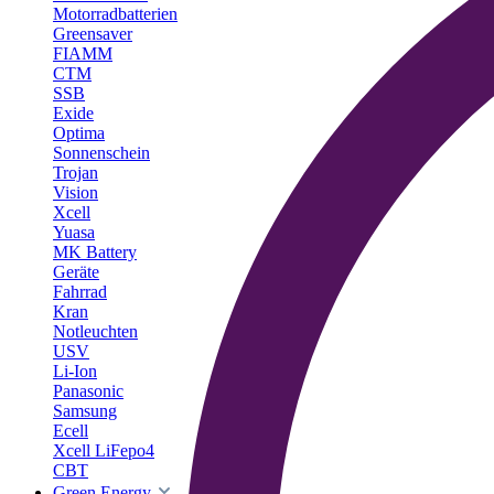
Motorradbatterien
Greensaver
FIAMM
CTM
SSB
Exide
Optima
Sonnenschein
Trojan
Vision
Xcell
Yuasa
MK Battery
Geräte
Fahrrad
Kran
Notleuchten
USV
Li-Ion
Panasonic
Samsung
Ecell
Xcell LiFepo4
CBT
Green Energy