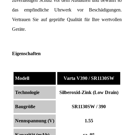
zuverlässigen Schutz vor dem Auslaufen und bewahrt so 
das empfindliche Uhrwerk vor Beschädigungen. 
Vertrauen Sie auf geprüfte Qualität für Ihre wertvollen 
Geräte.
Eigenschaften
Modell
Varta V390 / SR1130SW
Technologie
Silberoxid-Zink (Low Drain)
Baugröße
SR1130SW / 390
Nennspannung (V)
1.55
Kapazität (mAh)
ca. 95