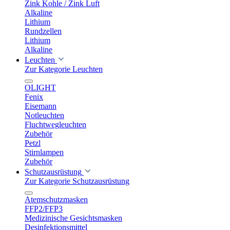
Zink Kohle / Zink Luft
Alkaline
Lithium
Rundzellen
Lithium
Alkaline
Leuchten
Zur Kategorie Leuchten
OLIGHT
Fenix
Eisemann
Notleuchten
Fluchtwegleuchten
Zubehör
Petzl
Stirnlampen
Zubehör
Schutzausrüstung
Zur Kategorie Schutzausrüstung
Atemschutzmasken
FFP2/FFP3
Medizinische Gesichtsmasken
Desinfektionsmittel