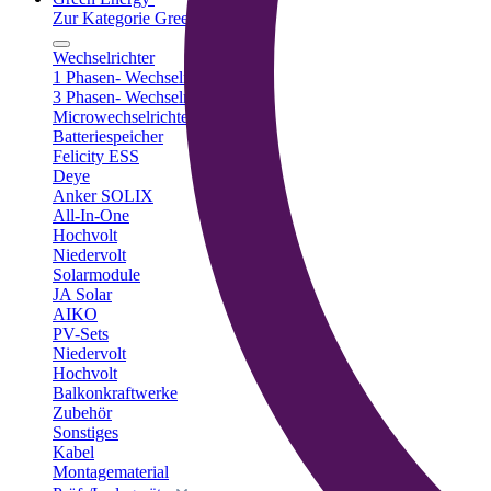
Zur Kategorie Green Energy
Wechselrichter
1 Phasen- Wechselrichter
3 Phasen- Wechselrichter
Microwechselrichter
Batteriespeicher
Felicity ESS
Deye
Anker SOLIX
All-In-One
Hochvolt
Niedervolt
Solarmodule
JA Solar
AIKO
PV-Sets
Niedervolt
Hochvolt
Balkonkraftwerke
Zubehör
Sonstiges
Kabel
Montagematerial