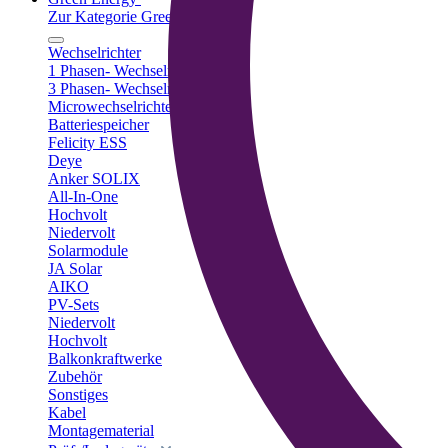
Zur Kategorie Green Energy
Wechselrichter
1 Phasen- Wechselrichter
3 Phasen- Wechselrichter
Microwechselrichter
Batteriespeicher
Felicity ESS
Deye
Anker SOLIX
All-In-One
Hochvolt
Niedervolt
Solarmodule
JA Solar
AIKO
PV-Sets
Niedervolt
Hochvolt
Balkonkraftwerke
Zubehör
Sonstiges
Kabel
Montagematerial