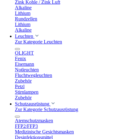
Zink Kohle / Zink Luft
Alkaline
Lithium
Rundzellen
Lithium
Alkaline
Leuchten
Zur Kategorie Leuchten
OLIGHT
Fenix
Eisemann
Notleuchten
Fluchtwegleuchten
Zubehör
Petzl
Stirnlampen
Zubehör
Schutzausrüstung
Zur Kategorie Schutzausrüstung
Atemschutzmasken
FFP2/FFP3
Medizinische Gesichtsmasken
Desinfektionsmittel