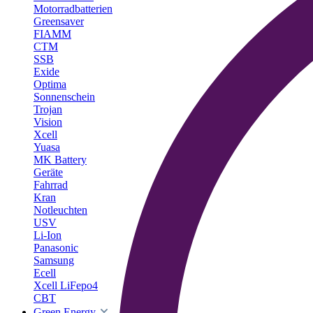
Motorradbatterien
Greensaver
FIAMM
CTM
SSB
Exide
Optima
Sonnenschein
Trojan
Vision
Xcell
Yuasa
MK Battery
Geräte
Fahrrad
Kran
Notleuchten
USV
Li-Ion
Panasonic
Samsung
Ecell
Xcell LiFepo4
CBT
Green Energy