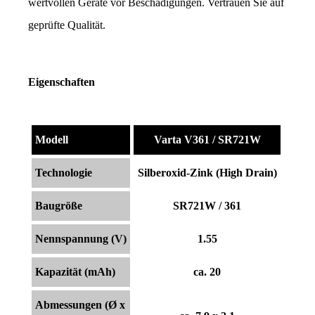
wertvollen Geräte vor Beschädigungen. Vertrauen Sie auf 
geprüfte Qualität.
Eigenschaften
Modell
Varta V361 / SR721W
Technologie
Silberoxid-Zink (High Drain)
Baugröße
SR721W / 361
Nennspannung (V)
1.55
Kapazität (mAh)
ca. 20
Abmessungen (Ø x