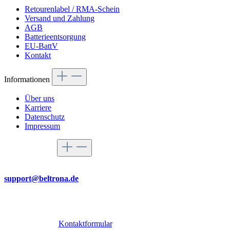
Retourenlabel / RMA-Schein
Versand und Zahlung
AGB
Batterieentsorgung
EU-BattV
Kontakt
Informationen
Über uns
Karriere
Datenschutz
Impressum
Service-Hotline
Per Mail
support@beltrona.de
Mo-Do 9:00 - 17:00 Uhr
Fr 08:00 - 14:00 Uhr
Oder über unser
Kontaktformular
.