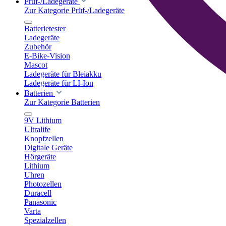
Prüf-/Ladegeräte
Zur Kategorie Prüf-/Ladegeräte
Batterietester
Ladegeräte
Zubehör
E-Bike-Vision
Mascot
Ladegeräte für Bleiakku
Ladegeräte für LI-Ion
Batterien
Zur Kategorie Batterien
9V Lithium
Ultralife
Knopfzellen
Digitale Geräte
Hörgeräte
Lithium
Uhren
Photozellen
Duracell
Panasonic
Varta
Spezialzellen