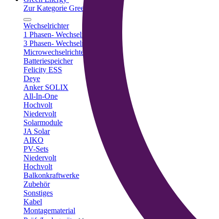
Zur Kategorie Green Energy
Wechselrichter
1 Phasen- Wechselrichter
3 Phasen- Wechselrichter
Microwechselrichter
Batteriespeicher
Felicity ESS
Deye
Anker SOLIX
All-In-One
Hochvolt
Niedervolt
Solarmodule
JA Solar
AIKO
PV-Sets
Niedervolt
Hochvolt
Balkonkraftwerke
Zubehör
Sonstiges
Kabel
Montagematerial