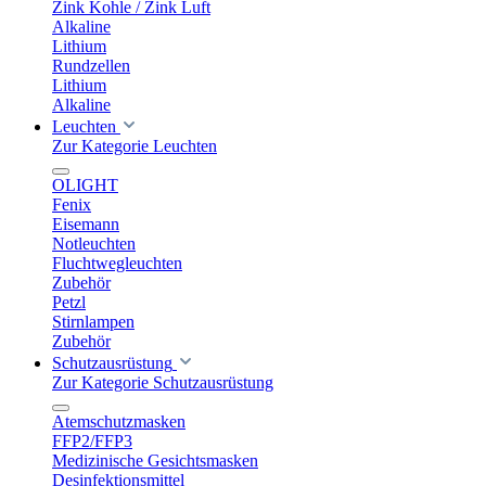
Zink Kohle / Zink Luft
Alkaline
Lithium
Rundzellen
Lithium
Alkaline
Leuchten
Zur Kategorie Leuchten
OLIGHT
Fenix
Eisemann
Notleuchten
Fluchtwegleuchten
Zubehör
Petzl
Stirnlampen
Zubehör
Schutzausrüstung
Zur Kategorie Schutzausrüstung
Atemschutzmasken
FFP2/FFP3
Medizinische Gesichtsmasken
Desinfektionsmittel