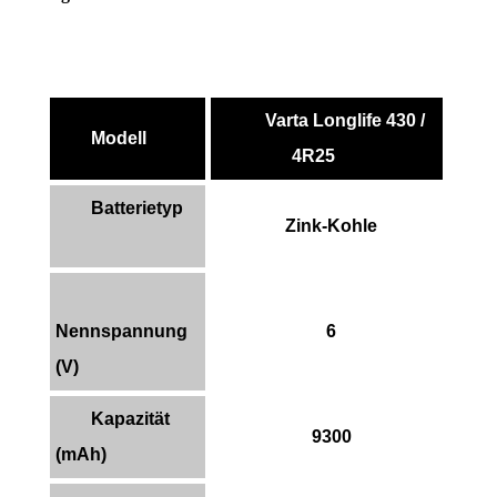
Varta Longlife 430 /
Modell
4R25
Batterietyp
Zink-Kohle
Nennspannung
6
(V)
Kapazität
9300
(mAh)