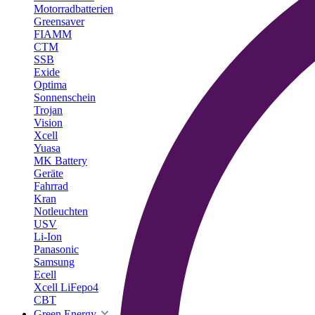
Motorradbatterien
Greensaver
FIAMM
CTM
SSB
Exide
Optima
Sonnenschein
Trojan
Vision
Xcell
Yuasa
MK Battery
Geräte
Fahrrad
Kran
Notleuchten
USV
Li-Ion
Panasonic
Samsung
Ecell
Xcell LiFepo4
CBT
Green Energy