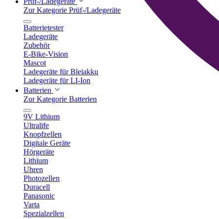
Prüf-/Ladegeräte
Zur Kategorie Prüf-/Ladegeräte
Batterietester
Ladegeräte
Zubehör
E-Bike-Vision
Mascot
Ladegeräte für Bleiakku
Ladegeräte für LI-Ion
Batterien
Zur Kategorie Batterien
9V Lithium
Ultralife
Knopfzellen
Digitale Geräte
Hörgeräte
Lithium
Uhren
Photozellen
Duracell
Panasonic
Varta
Spezialzellen