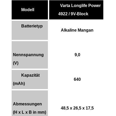
Varta Longlife Power
Modell
4922 / 9V-Block
Batterietyp
Alkaline Mangan
Nennspannung
9,0
(V)
Kapazität
640
(mAh)
Abmessungen
48,5 x 26,5 x 17,5
(H x L x B in mm)