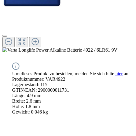
Um dieses Produkt zu bestellen, melden Sie sich bitte
hier
an.
Produktnummer:
VAR4922
Lagerbestand:
115
GTIN/EAN:
2900000011731
Länge:
4.9 mm
Breite:
2.6 mm
Höhe:
1.8 mm
Gewicht:
0.046 kg