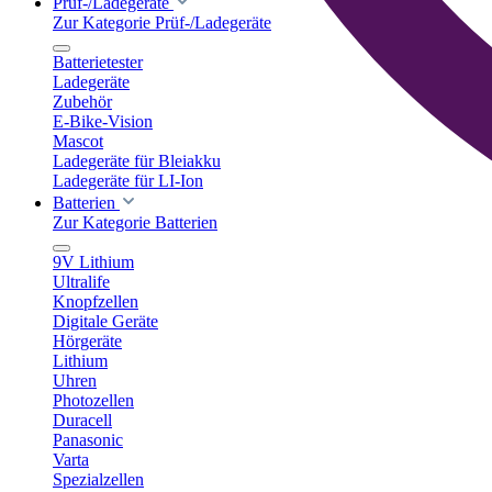
Prüf-/Ladegeräte
Zur Kategorie Prüf-/Ladegeräte
Batterietester
Ladegeräte
Zubehör
E-Bike-Vision
Mascot
Ladegeräte für Bleiakku
Ladegeräte für LI-Ion
Batterien
Zur Kategorie Batterien
9V Lithium
Ultralife
Knopfzellen
Digitale Geräte
Hörgeräte
Lithium
Uhren
Photozellen
Duracell
Panasonic
Varta
Spezialzellen