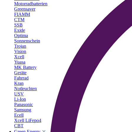
Motorradbatterien
Greensaver
FIAMM
CTM
SSB
Exide
Optima
Sonnenschein
Trojan
Vision
Xcell
Yuasa
MK Battery
Geräte
Fahrrad
Kran
Notleuchten
USV
Li-Ion
Panasonic
Samsung
Ecell
Xcell LiFepo4
CBT
Green Energy