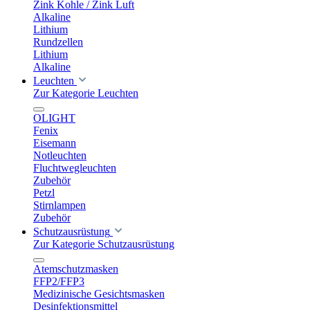
Zink Kohle / Zink Luft
Alkaline
Lithium
Rundzellen
Lithium
Alkaline
Leuchten
Zur Kategorie Leuchten
OLIGHT
Fenix
Eisemann
Notleuchten
Fluchtwegleuchten
Zubehör
Petzl
Stirnlampen
Zubehör
Schutzausrüstung
Zur Kategorie Schutzausrüstung
Atemschutzmasken
FFP2/FFP3
Medizinische Gesichtsmasken
Desinfektionsmittel