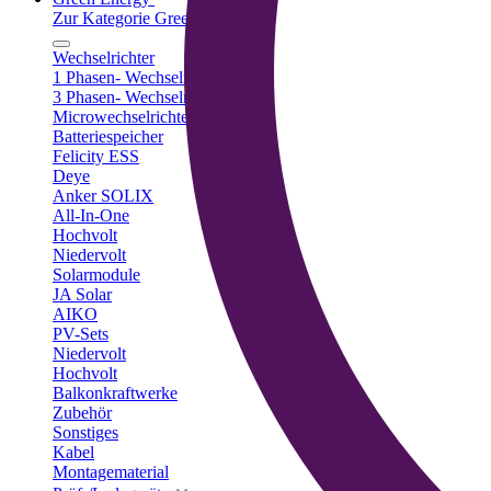
Zur Kategorie Green Energy
Wechselrichter
1 Phasen- Wechselrichter
3 Phasen- Wechselrichter
Microwechselrichter
Batteriespeicher
Felicity ESS
Deye
Anker SOLIX
All-In-One
Hochvolt
Niedervolt
Solarmodule
JA Solar
AIKO
PV-Sets
Niedervolt
Hochvolt
Balkonkraftwerke
Zubehör
Sonstiges
Kabel
Montagematerial