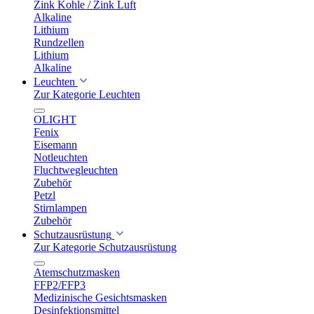
Zink Kohle / Zink Luft
Alkaline
Lithium
Rundzellen
Lithium
Alkaline
Leuchten
Zur Kategorie Leuchten
OLIGHT
Fenix
Eisemann
Notleuchten
Fluchtwegleuchten
Zubehör
Petzl
Stirnlampen
Zubehör
Schutzausrüstung
Zur Kategorie Schutzausrüstung
Atemschutzmasken
FFP2/FFP3
Medizinische Gesichtsmasken
Desinfektionsmittel