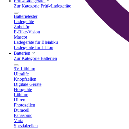
Prüf-/Ladegeräte
Zur Kategorie Prüf-/Ladegeräte
Batterietester
Ladegeräte
Zubehör
E-Bike-Vision
Mascot
Ladegeräte für Bleiakku
Ladegeräte für LI-Ion
Batterien
Zur Kategorie Batterien
9V Lithium
Ultralife
Knopfzellen
Digitale Geräte
Hörgeräte
Lithium
Uhren
Photozellen
Duracell
Panasonic
Varta
Spezialzellen