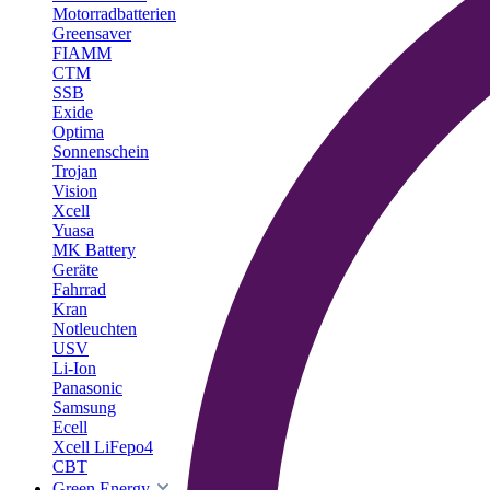
Motorradbatterien
Greensaver
FIAMM
CTM
SSB
Exide
Optima
Sonnenschein
Trojan
Vision
Xcell
Yuasa
MK Battery
Geräte
Fahrrad
Kran
Notleuchten
USV
Li-Ion
Panasonic
Samsung
Ecell
Xcell LiFepo4
CBT
Green Energy