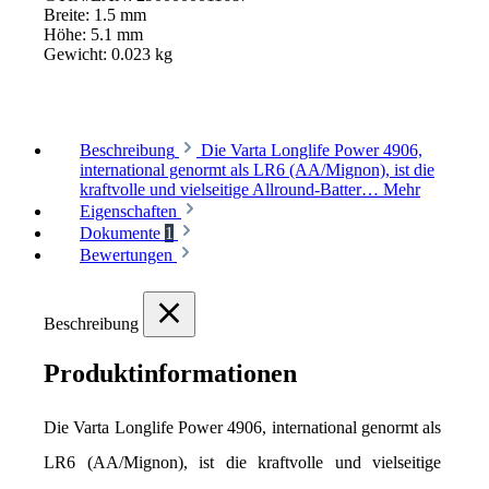
Breite:
1.5 mm
Höhe:
5.1 mm
Gewicht:
0.023 kg
Beschreibung
Die Varta Longlife Power 4906,
international genormt als LR6 (AA/Mignon), ist die
kraftvolle und vielseitige Allround-Batter…
Mehr
Eigenschaften
Dokumente
1
Bewertungen
Beschreibung
Produktinformationen
Die Varta Longlife Power 4906, international genormt als 
LR6 (AA/Mignon), ist die kraftvolle und vielseitige 