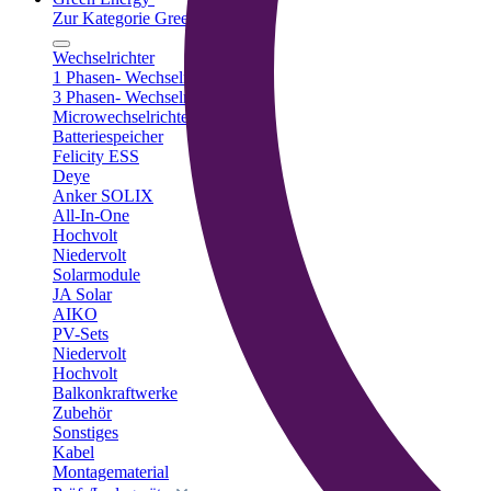
Zur Kategorie Green Energy
Wechselrichter
1 Phasen- Wechselrichter
3 Phasen- Wechselrichter
Microwechselrichter
Batteriespeicher
Felicity ESS
Deye
Anker SOLIX
All-In-One
Hochvolt
Niedervolt
Solarmodule
JA Solar
AIKO
PV-Sets
Niedervolt
Hochvolt
Balkonkraftwerke
Zubehör
Sonstiges
Kabel
Montagematerial