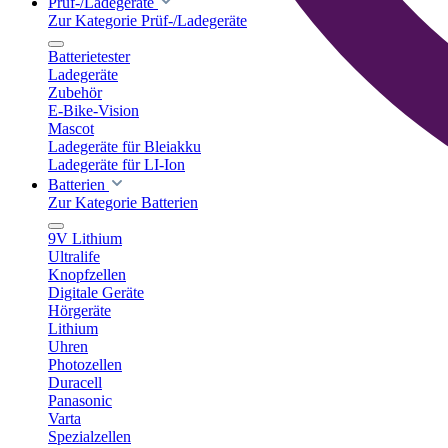
Prüf-/Ladegeräte
Zur Kategorie Prüf-/Ladegeräte
Batterietester
Ladegeräte
Zubehör
E-Bike-Vision
Mascot
Ladegeräte für Bleiakku
Ladegeräte für LI-Ion
Batterien
Zur Kategorie Batterien
9V Lithium
Ultralife
Knopfzellen
Digitale Geräte
Hörgeräte
Lithium
Uhren
Photozellen
Duracell
Panasonic
Varta
Spezialzellen