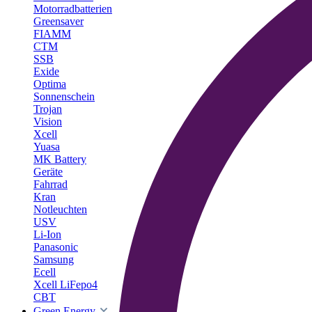
Motorradbatterien
Greensaver
FIAMM
CTM
SSB
Exide
Optima
Sonnenschein
Trojan
Vision
Xcell
Yuasa
MK Battery
Geräte
Fahrrad
Kran
Notleuchten
USV
Li-Ion
Panasonic
Samsung
Ecell
Xcell LiFepo4
CBT
Green Energy