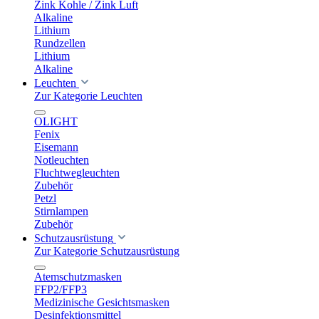
Zink Kohle / Zink Luft
Alkaline
Lithium
Rundzellen
Lithium
Alkaline
Leuchten
Zur Kategorie Leuchten
OLIGHT
Fenix
Eisemann
Notleuchten
Fluchtwegleuchten
Zubehör
Petzl
Stirnlampen
Zubehör
Schutzausrüstung
Zur Kategorie Schutzausrüstung
Atemschutzmasken
FFP2/FFP3
Medizinische Gesichtsmasken
Desinfektionsmittel