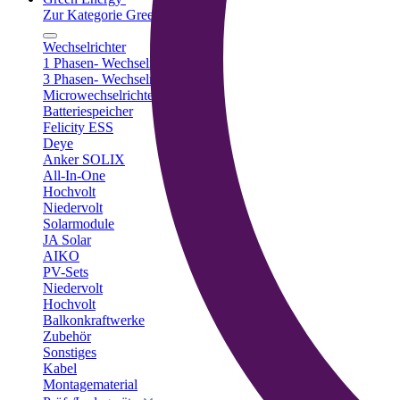
Zur Kategorie Green Energy
Wechselrichter
1 Phasen- Wechselrichter
3 Phasen- Wechselrichter
Microwechselrichter
Batteriespeicher
Felicity ESS
Deye
Anker SOLIX
All-In-One
Hochvolt
Niedervolt
Solarmodule
JA Solar
AIKO
PV-Sets
Niedervolt
Hochvolt
Balkonkraftwerke
Zubehör
Sonstiges
Kabel
Montagematerial