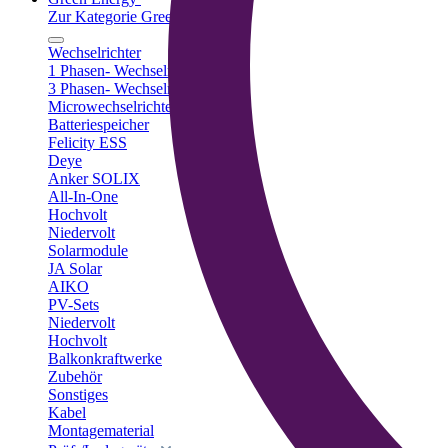
Zur Kategorie Green Energy
Wechselrichter
1 Phasen- Wechselrichter
3 Phasen- Wechselrichter
Microwechselrichter
Batteriespeicher
Felicity ESS
Deye
Anker SOLIX
All-In-One
Hochvolt
Niedervolt
Solarmodule
JA Solar
AIKO
PV-Sets
Niedervolt
Hochvolt
Balkonkraftwerke
Zubehör
Sonstiges
Kabel
Montagematerial