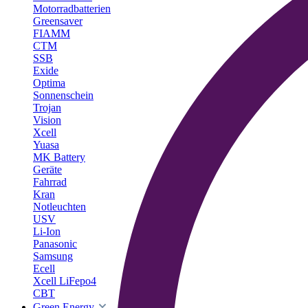
Motorradbatterien
Greensaver
FIAMM
CTM
SSB
Exide
Optima
Sonnenschein
Trojan
Vision
Xcell
Yuasa
MK Battery
Geräte
Fahrrad
Kran
Notleuchten
USV
Li-Ion
Panasonic
Samsung
Ecell
Xcell LiFepo4
CBT
Green Energy