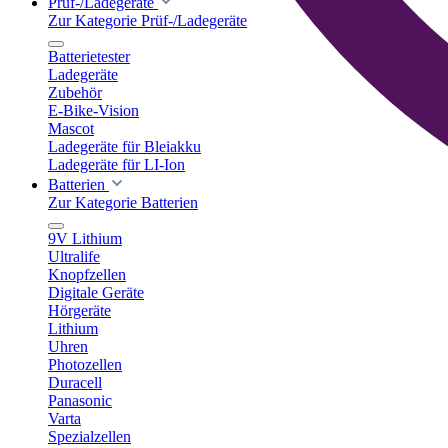
Prüf-/Ladegeräte
Zur Kategorie Prüf-/Ladegeräte
Batterietester
Ladegeräte
Zubehör
E-Bike-Vision
Mascot
Ladegeräte für Bleiakku
Ladegeräte für LI-Ion
Batterien
Zur Kategorie Batterien
9V Lithium
Ultralife
Knopfzellen
Digitale Geräte
Hörgeräte
Lithium
Uhren
Photozellen
Duracell
Panasonic
Varta
Spezialzellen