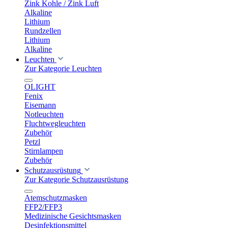
Zink Kohle / Zink Luft
Alkaline
Lithium
Rundzellen
Lithium
Alkaline
Leuchten
Zur Kategorie Leuchten
OLIGHT
Fenix
Eisemann
Notleuchten
Fluchtwegleuchten
Zubehör
Petzl
Stirnlampen
Zubehör
Schutzausrüstung
Zur Kategorie Schutzausrüstung
Atemschutzmasken
FFP2/FFP3
Medizinische Gesichtsmasken
Desinfektionsmittel