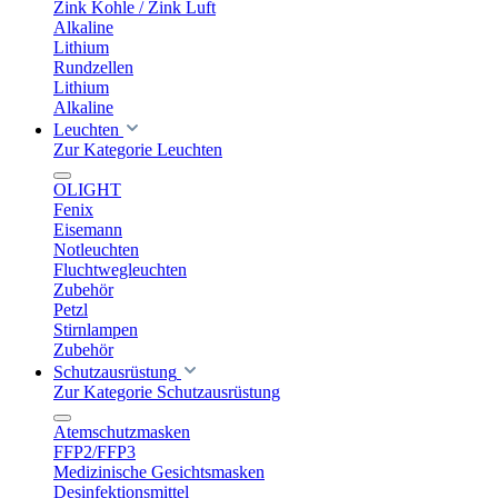
Zink Kohle / Zink Luft
Alkaline
Lithium
Rundzellen
Lithium
Alkaline
Leuchten
Zur Kategorie Leuchten
OLIGHT
Fenix
Eisemann
Notleuchten
Fluchtwegleuchten
Zubehör
Petzl
Stirnlampen
Zubehör
Schutzausrüstung
Zur Kategorie Schutzausrüstung
Atemschutzmasken
FFP2/FFP3
Medizinische Gesichtsmasken
Desinfektionsmittel