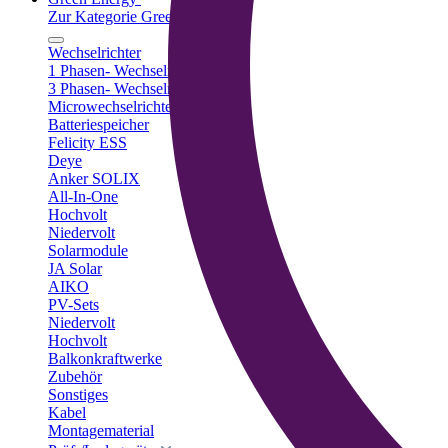
Zur Kategorie Green Energy
Wechselrichter
1 Phasen- Wechselrichter
3 Phasen- Wechselrichter
Microwechselrichter
Batteriespeicher
Felicity ESS
Deye
Anker SOLIX
All-In-One
Hochvolt
Niedervolt
Solarmodule
JA Solar
AIKO
PV-Sets
Niedervolt
Hochvolt
Balkonkraftwerke
Zubehör
Sonstiges
Kabel
Montagematerial