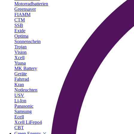
Motorradbatterien
Greensaver
FIAMM
CTM
SSB
Exide
Optima
Sonnenschein
Trojan
Vision
Xcell
Yuasa
MK Battery
Geräte
Fahrrad
Kran
Notleuchten
USV
Li-Ion
Panasonic
Samsung
Ecell
Xcell LiFepo4
CBT
Green Energy