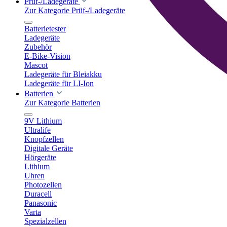
Prüf-/Ladegeräte
Zur Kategorie Prüf-/Ladegeräte
Batterietester
Ladegeräte
Zubehör
E-Bike-Vision
Mascot
Ladegeräte für Bleiakku
Ladegeräte für LI-Ion
Batterien
Zur Kategorie Batterien
9V Lithium
Ultralife
Knopfzellen
Digitale Geräte
Hörgeräte
Lithium
Uhren
Photozellen
Duracell
Panasonic
Varta
Spezialzellen