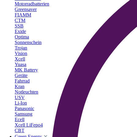
Motorradbatterien
Greensaver
FIAMM
CTM
SSB
Exide
Optima
Sonnenschein
Trojan
Vision
Xcell
Yuasa
MK Battery
Geräte
Fahrrad
Kran
Notleuchten
USV
Li-Ion
Panasonic
Samsung
Ecell
Xcell LiFepo4
CBT
Green Energy