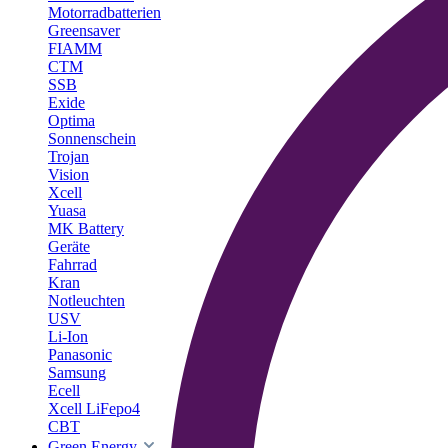
Motorradbatterien
Greensaver
FIAMM
CTM
SSB
Exide
Optima
Sonnenschein
Trojan
Vision
Xcell
Yuasa
MK Battery
Geräte
Fahrrad
Kran
Notleuchten
USV
Li-Ion
Panasonic
Samsung
Ecell
Xcell LiFepo4
CBT
Green Energy