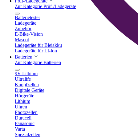
Prüf-/Ladegeräte
Zur Kategorie Prüf-/Ladegeräte
Batterietester
Ladegeräte
Zubehör
E-Bike-Vision
Mascot
Ladegeräte für Bleiakku
Ladegeräte für LI-Ion
Batterien
Zur Kategorie Batterien
9V Lithium
Ultralife
Knopfzellen
Digitale Geräte
Hörgeräte
Lithium
Uhren
Photozellen
Duracell
Panasonic
Varta
Spezialzellen