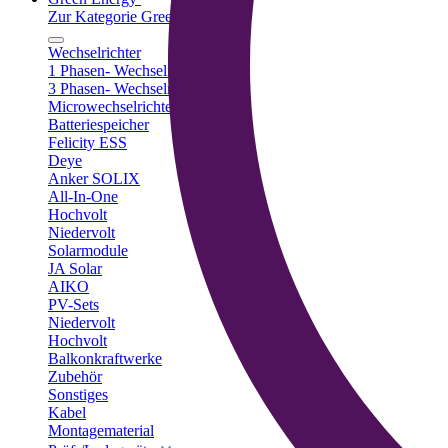
Zur Kategorie Green Energy
Wechselrichter
1 Phasen- Wechselrichter
3 Phasen- Wechselrichter
Microwechselrichter
Batteriespeicher
Felicity ESS
Deye
Anker SOLIX
All-In-One
Hochvolt
Niedervolt
Solarmodule
JA Solar
AIKO
PV-Sets
Niedervolt
Hochvolt
Balkonkraftwerke
Zubehör
Sonstiges
Kabel
Montagematerial