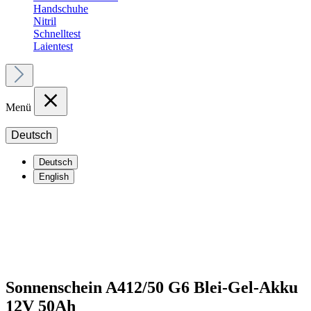
Handschuhe
Nitril
Schnelltest
Laientest
Menü
Deutsch
Deutsch
English
Sonnenschein A412/50 G6 Blei-Gel-Akku
12V 50Ah