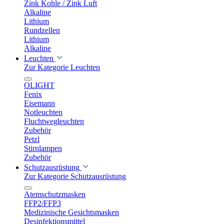
Zink Kohle / Zink Luft
Alkaline
Lithium
Rundzellen
Lithium
Alkaline
Leuchten
Zur Kategorie Leuchten
OLIGHT
Fenix
Eisemann
Notleuchten
Fluchtwegleuchten
Zubehör
Petzl
Stirnlampen
Zubehör
Schutzausrüstung
Zur Kategorie Schutzausrüstung
Atemschutzmasken
FFP2/FFP3
Medizinische Gesichtsmasken
Desinfektionsmittel