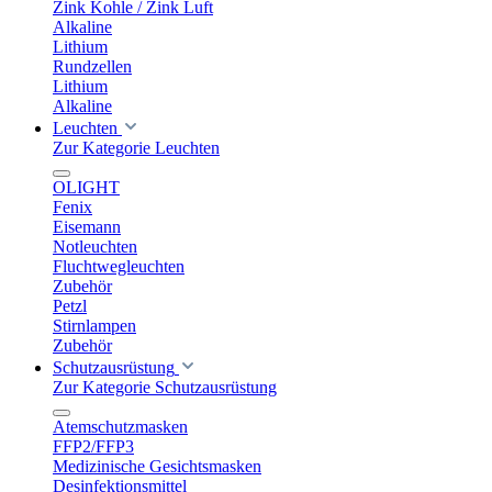
Zink Kohle / Zink Luft
Alkaline
Lithium
Rundzellen
Lithium
Alkaline
Leuchten
Zur Kategorie Leuchten
OLIGHT
Fenix
Eisemann
Notleuchten
Fluchtwegleuchten
Zubehör
Petzl
Stirnlampen
Zubehör
Schutzausrüstung
Zur Kategorie Schutzausrüstung
Atemschutzmasken
FFP2/FFP3
Medizinische Gesichtsmasken
Desinfektionsmittel