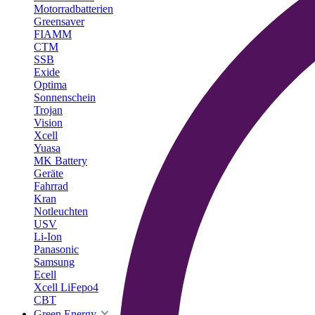
Motorradbatterien
Greensaver
FIAMM
CTM
SSB
Exide
Optima
Sonnenschein
Trojan
Vision
Xcell
Yuasa
MK Battery
Geräte
Fahrrad
Kran
Notleuchten
USV
Li-Ion
Panasonic
Samsung
Ecell
Xcell LiFepo4
CBT
Green Energy