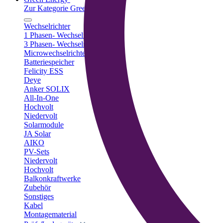
Zur Kategorie Green Energy
Wechselrichter
1 Phasen- Wechselrichter
3 Phasen- Wechselrichter
Microwechselrichter
Batteriespeicher
Felicity ESS
Deye
Anker SOLIX
All-In-One
Hochvolt
Niedervolt
Solarmodule
JA Solar
AIKO
PV-Sets
Niedervolt
Hochvolt
Balkonkraftwerke
Zubehör
Sonstiges
Kabel
Montagematerial