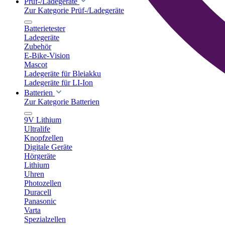
Prüf-/Ladegeräte
Zur Kategorie Prüf-/Ladegeräte
Batterietester
Ladegeräte
Zubehör
E-Bike-Vision
Mascot
Ladegeräte für Bleiakku
Ladegeräte für LI-Ion
Batterien
Zur Kategorie Batterien
9V Lithium
Ultralife
Knopfzellen
Digitale Geräte
Hörgeräte
Lithium
Uhren
Photozellen
Duracell
Panasonic
Varta
Spezialzellen