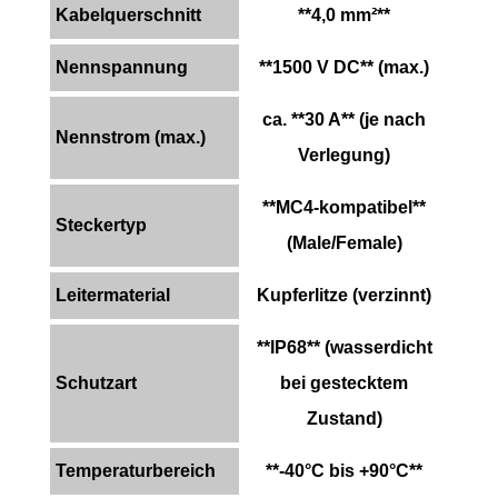
Kabelquerschnitt
**4,0 mm²**
Nennspannung
**1500 V DC** (max.)
ca. **30 A** (je nach
Nennstrom (max.)
Verlegung)
**MC4-kompatibel**
Steckertyp
(Male/Female)
Leitermaterial
Kupferlitze (verzinnt)
**IP68** (wasserdicht
Schutzart
bei gestecktem
Zustand)
Temperaturbereich
**-40°C bis +90°C**