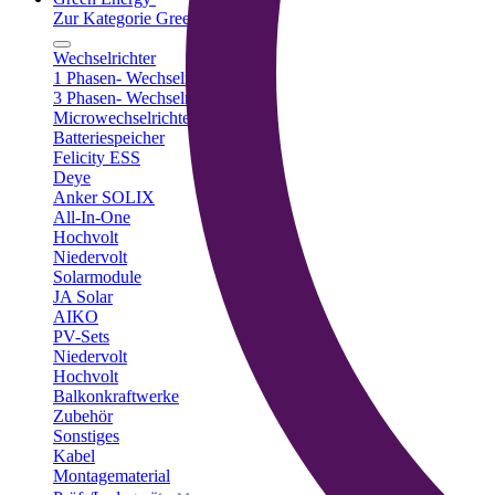
Zur Kategorie Green Energy
Wechselrichter
1 Phasen- Wechselrichter
3 Phasen- Wechselrichter
Microwechselrichter
Batteriespeicher
Felicity ESS
Deye
Anker SOLIX
All-In-One
Hochvolt
Niedervolt
Solarmodule
JA Solar
AIKO
PV-Sets
Niedervolt
Hochvolt
Balkonkraftwerke
Zubehör
Sonstiges
Kabel
Montagematerial