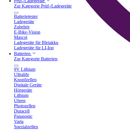
Prüf-/Ladegeräte
Zur Kategorie Prüf-/Ladegeräte
Batterietester
Ladegeräte
Zubehör
E-Bike-Vision
Mascot
Ladegeräte für Bleiakku
Ladegeräte für LI-Ion
Batterien
Zur Kategorie Batterien
9V Lithium
Ultralife
Knopfzellen
Digitale Geräte
Hörgeräte
Lithium
Uhren
Photozellen
Duracell
Panasonic
Varta
Spezialzellen