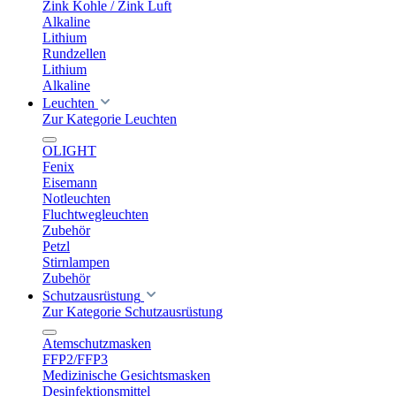
Zink Kohle / Zink Luft
Alkaline
Lithium
Rundzellen
Lithium
Alkaline
Leuchten
Zur Kategorie Leuchten
OLIGHT
Fenix
Eisemann
Notleuchten
Fluchtwegleuchten
Zubehör
Petzl
Stirnlampen
Zubehör
Schutzausrüstung
Zur Kategorie Schutzausrüstung
Atemschutzmasken
FFP2/FFP3
Medizinische Gesichtsmasken
Desinfektionsmittel