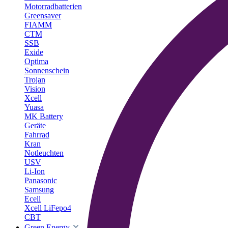
Motorradbatterien
Greensaver
FIAMM
CTM
SSB
Exide
Optima
Sonnenschein
Trojan
Vision
Xcell
Yuasa
MK Battery
Geräte
Fahrrad
Kran
Notleuchten
USV
Li-Ion
Panasonic
Samsung
Ecell
Xcell LiFepo4
CBT
Green Energy