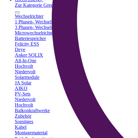
Zur Kategorie Green Energy
Wechselrichter
1 Phasen- Wechselrichter
3 Phasen- Wechselrichter
Microwechselrichter
Batteriespeicher
Felicity ESS
Deye
Anker SOLIX
All-In-One
Hochvolt
Niedervolt
Solarmodule
JA Solar
AIKO
PV-Sets
Niedervolt
Hochvolt
Balkonkraftwerke
Zubehör
Sonstiges
Kabel
Montagematerial