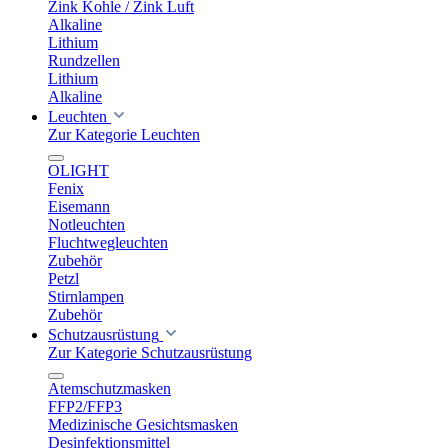
Zink Kohle / Zink Luft
Alkaline
Lithium
Rundzellen
Lithium
Alkaline
Leuchten
Zur Kategorie Leuchten
OLIGHT
Fenix
Eisemann
Notleuchten
Fluchtwegleuchten
Zubehör
Petzl
Stirnlampen
Zubehör
Schutzausrüstung
Zur Kategorie Schutzausrüstung
Atemschutzmasken
FFP2/FFP3
Medizinische Gesichtsmasken
Desinfektionsmittel