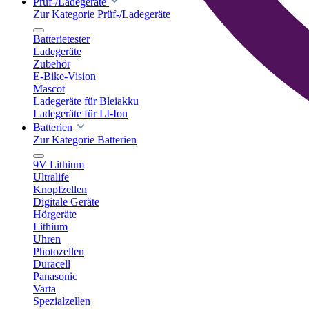
Prüf-/Ladegeräte
Zur Kategorie Prüf-/Ladegeräte
Batterietester
Ladegeräte
Zubehör
E-Bike-Vision
Mascot
Ladegeräte für Bleiakku
Ladegeräte für LI-Ion
Batterien
Zur Kategorie Batterien
9V Lithium
Ultralife
Knopfzellen
Digitale Geräte
Hörgeräte
Lithium
Uhren
Photozellen
Duracell
Panasonic
Varta
Spezialzellen