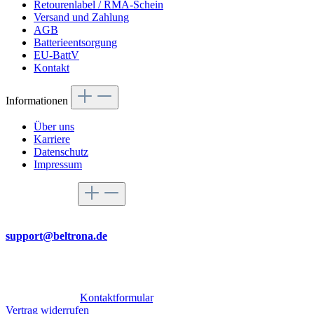
Retourenlabel / RMA-Schein
Versand und Zahlung
AGB
Batterieentsorgung
EU-BattV
Kontakt
Informationen
Über uns
Karriere
Datenschutz
Impressum
Service-Hotline
Per Mail
support@beltrona.de
Mo-Do 9:00 - 17:00 Uhr
Fr 08:00 - 14:00 Uhr
Oder über unser
Kontaktformular
.
Vertrag widerrufen