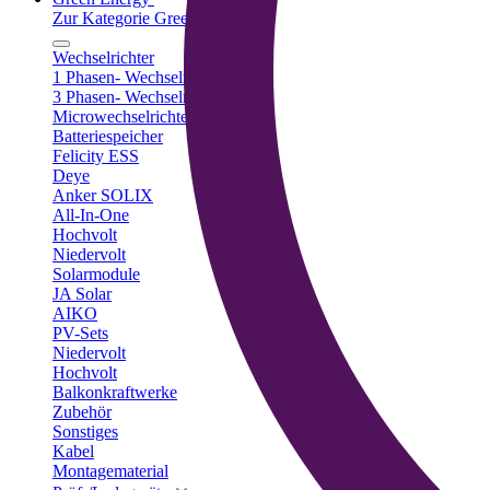
Zur Kategorie Green Energy
Wechselrichter
1 Phasen- Wechselrichter
3 Phasen- Wechselrichter
Microwechselrichter
Batteriespeicher
Felicity ESS
Deye
Anker SOLIX
All-In-One
Hochvolt
Niedervolt
Solarmodule
JA Solar
AIKO
PV-Sets
Niedervolt
Hochvolt
Balkonkraftwerke
Zubehör
Sonstiges
Kabel
Montagematerial