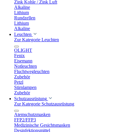
Zink Kohle / Zink Luft
Alkaline
Lithium
Rundzellen
Lithium
Alkaline
Leuchten
Zur Kategorie Leuchten
OLIGHT
Fenix
Eisemann
Notleuchten
Fluchtwegleuchten
Zubehör
Petzl
Stirnlampen
Zubehör
Schutzausrüstung
Zur Kategorie Schutzausrüstung
Atemschutzmasken
FFP2/FFP3
Medizinische Gesichtsmasken
Desinfektionsmittel