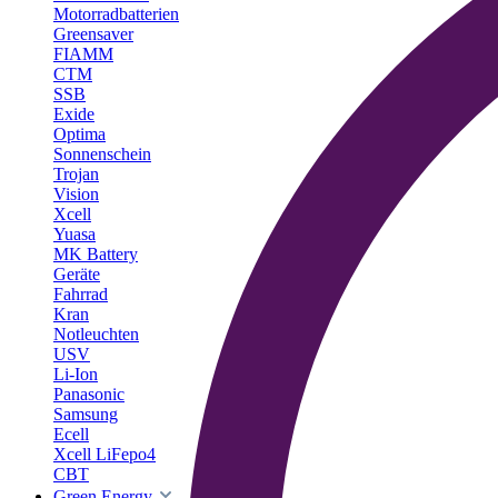
Motorradbatterien
Greensaver
FIAMM
CTM
SSB
Exide
Optima
Sonnenschein
Trojan
Vision
Xcell
Yuasa
MK Battery
Geräte
Fahrrad
Kran
Notleuchten
USV
Li-Ion
Panasonic
Samsung
Ecell
Xcell LiFepo4
CBT
Green Energy