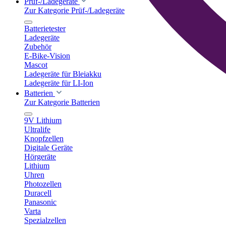
Prüf-/Ladegeräte
Zur Kategorie Prüf-/Ladegeräte
Batterietester
Ladegeräte
Zubehör
E-Bike-Vision
Mascot
Ladegeräte für Bleiakku
Ladegeräte für LI-Ion
Batterien
Zur Kategorie Batterien
9V Lithium
Ultralife
Knopfzellen
Digitale Geräte
Hörgeräte
Lithium
Uhren
Photozellen
Duracell
Panasonic
Varta
Spezialzellen