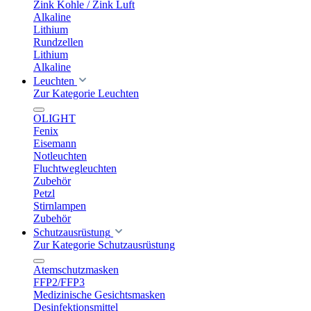
Zink Kohle / Zink Luft
Alkaline
Lithium
Rundzellen
Lithium
Alkaline
Leuchten
Zur Kategorie Leuchten
OLIGHT
Fenix
Eisemann
Notleuchten
Fluchtwegleuchten
Zubehör
Petzl
Stirnlampen
Zubehör
Schutzausrüstung
Zur Kategorie Schutzausrüstung
Atemschutzmasken
FFP2/FFP3
Medizinische Gesichtsmasken
Desinfektionsmittel