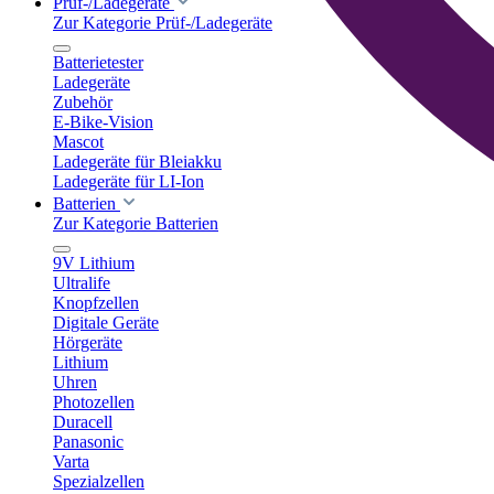
Prüf-/Ladegeräte
Zur Kategorie Prüf-/Ladegeräte
Batterietester
Ladegeräte
Zubehör
E-Bike-Vision
Mascot
Ladegeräte für Bleiakku
Ladegeräte für LI-Ion
Batterien
Zur Kategorie Batterien
9V Lithium
Ultralife
Knopfzellen
Digitale Geräte
Hörgeräte
Lithium
Uhren
Photozellen
Duracell
Panasonic
Varta
Spezialzellen