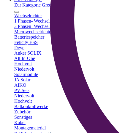
Zur Kategorie Green Energy
Wechselrichter
1 Phasen- Wechselrichter
3 Phasen- Wechselrichter
Microwechselrichter
Batteriespeicher
Felicity ESS
Deye
Anker SOLIX
All-In-One
Hochvolt
Niedervolt
Solarmodule
JA Solar
AIKO
PV-Sets
Niedervolt
Hochvolt
Balkonkraftwerke
Zubehör
Sonstiges
Kabel
Montagematerial