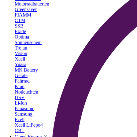
Motorradbatterien
Greensaver
FIAMM
CTM
SSB
Exide
Optima
Sonnenschein
Trojan
Vision
Xcell
Yuasa
MK Battery
Geräte
Fahrrad
Kran
Notleuchten
USV
Li-Ion
Panasonic
Samsung
Ecell
Xcell LiFepo4
CBT
Green Energy